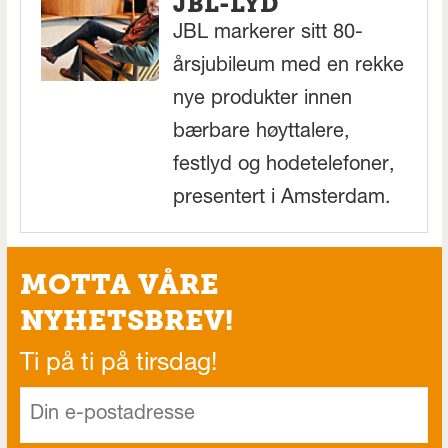
JBL-LYD
JBL markerer sitt 80-
årsjubileum med en rekke
nye produkter innen
bærbare høyttalere,
festlyd og hodetelefoner,
presentert i Amsterdam.
MOTTA VÅRE
NYHETSBREV!
Ti på ti på tirsdag!