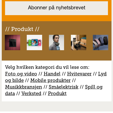
// Produkt //
Velg hvilken kategori du vil lese om:
Foto og video
//
Handel
//
H
vitevarer
//
Lyd
og bilde
//
Mobile produkter
//
M
usikkbransjen
//
S
måelektrisk
//
S
pill og
data
//
V
erksted
//
Produkt