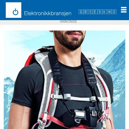
🇬🇧
🇸🇪
🇩🇰
🇳🇴
ANNONSE