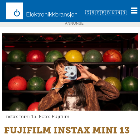
🇬🇧
🇸🇪
🇩🇰
🇳🇴
ANNONSE
Instax mini 13. Foto: Fujifilm
FUJIFILM INSTAX MINI 13