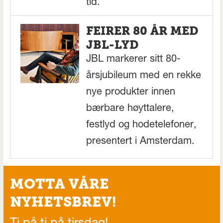
tid.
FEIRER 80 ÅR MED
JBL-LYD
JBL markerer sitt 80-
årsjubileum med en rekke
nye produkter innen
bærbare høyttalere,
festlyd og hodetelefoner,
presentert i Amsterdam.
MOTTA VÅRE
NYHETSBREV!