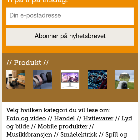
Ti på ti på tirsdag!
// Produkt //
Velg hvilken kategori du vil lese om:
Foto og video
//
Handel
//
H
vitevarer
//
Lyd
og bilde
//
Mobile produkter
//
M
usikkbransjen
//
S
måelektrisk
//
S
pill og