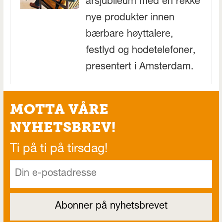
årsjubileum med en rekke
nye produkter innen
bærbare høyttalere,
festlyd og hodetelefoner,
presentert i Amsterdam.
MOTTA VÅRE
NYHETSBREV!
Ti på ti på tirsdag!