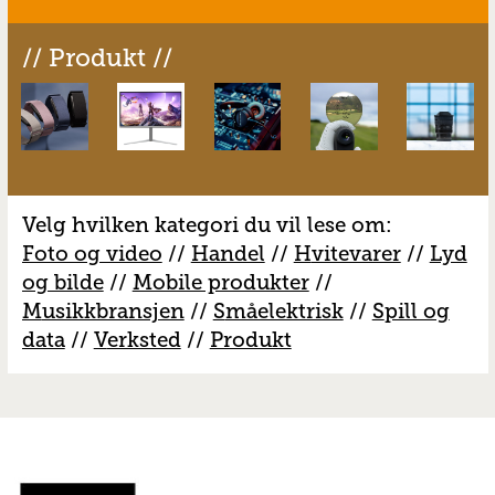
// Produkt //
Velg hvilken kategori du vil lese om:
Foto og video
//
Handel
//
H
vitevarer
//
Lyd
og bilde
//
Mobile produkter
//
M
usikkbransjen
//
S
måelektrisk
//
S
pill og
data
//
V
erksted
//
Produkt