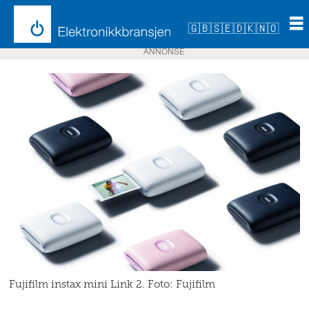
🇬🇧
🇸🇪
🇩🇰
🇳🇴
ANNONSE
Fujifilm instax mini Link 2. Foto: Fujifilm