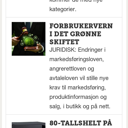
kommer de med nye
kategorier.
FORBRUKERVERN
I DET GRØNNE
SKIFTET
JURIDISK: Endringer i
markedsføringsloven,
angrerettloven og
avtaleloven vil stille nye
krav til markedsføring,
produktinformasjon og
salg, i butikk og på nett.
80-TALLSHELT PÅ