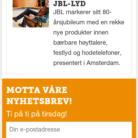
JBL-LYD
JBL markerer sitt 80-
årsjubileum med en rekke
nye produkter innen
bærbare høyttalere,
festlyd og hodetelefoner,
presentert i Amsterdam.
MOTTA VÅRE
NYHETSBREV!
Ti på ti på tirsdag!