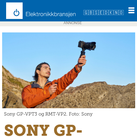
🇬🇧
🇸🇪
🇩🇰
🇳🇴
ANNONSE
Sony GP-VPT3 og RMT-VP2. Foto: Sony
SONY GP-