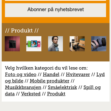
// Produkt //
Velg hvilken kategori du vil lese om:
Foto og video
//
Handel
//
H
vitevarer
//
Lyd
og bilde
//
Mobile produkter
//
M
usikkbransjen
//
S
måelektrisk
//
S
pill og
data
//
V
erksted
//
Produkt