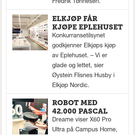
Fredrik Tønnesen.
ELKJØP FÅR
KJØPE EPLEHUSET
Konkurransetilsynet
godkjenner Elkjøps kjøp
av Eplehuset. – Vi er
glade og lettet, sier
Øystein Flisnes Husby i
Elkjøp Nordic.
ROBOT MED
42.000 PASCAL
Dreame viser X60 Pro
Ultra på Campus Home,