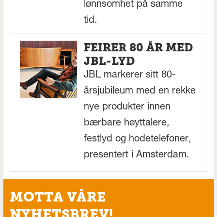
lønnsomhet på samme
tid.
FEIRER 80 ÅR MED
JBL-LYD
JBL markerer sitt 80-
årsjubileum med en rekke
nye produkter innen
bærbare høyttalere,
festlyd og hodetelefoner,
presentert i Amsterdam.
MOTTA VÅRE
NYHETSBREV!