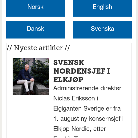
Norsk
English
Dansk
Svenska
// Nyeste artikler //
SVENSK
NORDENSJEF I
ELKJØP
Administrerende direktør
Niclas Eriksson i
Elgiganten Sverige er fra
1. august ny konsernsjef i
Elkjøp Nordic, etter