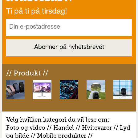
Ti på ti på tirsdag!
// Produkt //
Velg hvilken kategori du vil lese om:
Foto og video
//
Handel
//
H
vitevarer
//
Lyd
og bilde
//
Mobile produkter
//