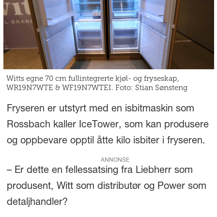
Witts egne 70 cm fullintegrerte kjøl- og fryseskap,
WR19N7WTE & WF19N7WTEI. Foto: Stian Sønsteng
Fryseren er utstyrt med en isbitmaskin som
Rossbach kaller IceTower, som kan produsere
og oppbevare opptil åtte kilo isbiter i fryseren.
ANNONSE
– Er dette en fellessatsing fra Liebherr som
produsent, Witt som distributør og Power som
detaljhandler?