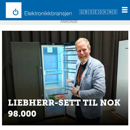
🇬🇧
🇸🇪
🇩🇰
🇳🇴
ANNONSE
LIEBHERR-SETT TIL NOK
98.000