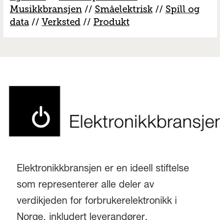
M
usikkbransjen
//
S
måelektrisk
//
S
pill og
data
//
V
erksted
//
Produkt
Elektronikkbransjen er en ideell stiftelse
som representerer alle deler av
verdikjeden for forbrukerelektronikk i
Norge, inkludert leverandører,