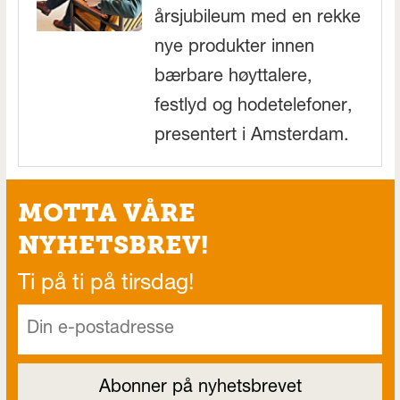
årsjubileum med en rekke
nye produkter innen
bærbare høyttalere,
festlyd og hodetelefoner,
presentert i Amsterdam.
MOTTA VÅRE
NYHETSBREV!
Ti på ti på tirsdag!