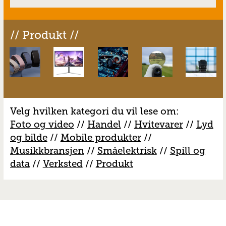
// Produkt //
Velg hvilken kategori du vil lese om:
Foto og video
//
Handel
//
H
vitevarer
//
Lyd
og bilde
//
Mobile produkter
//
M
usikkbransjen
//
S
måelektrisk
//
S
pill og
data
//
V
erksted
//
Produkt