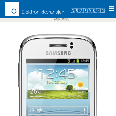
🇬🇧
🇸🇪
🇩🇰
🇳🇴
ANNONSE