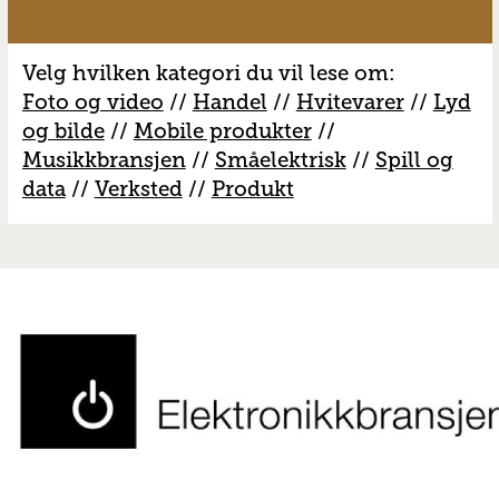
Velg hvilken kategori du vil lese om:
Foto og video
//
Handel
//
H
vitevarer
//
Lyd
og bilde
//
Mobile produkter
//
M
usikkbransjen
//
S
måelektrisk
//
S
pill og
data
//
V
erksted
//
Produkt