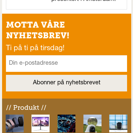
MOTTA VÅRE
NYHETSBREV!
Ti på ti på tirsdag!
// Produkt //