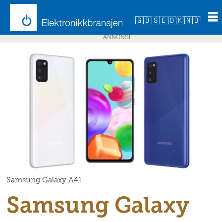
🇬🇧
🇸🇪
🇩🇰
🇳🇴
ANNONSE
Samsung Galaxy A41
Samsung Galaxy