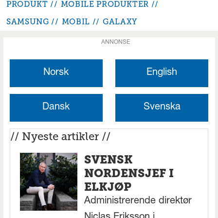
PRODUKT
MOBILE PRODUKTER
SAMSUNG
MOBIL
GALAXY
ANNONSE
Norsk
English
Dansk
Svenska
// Nyeste artikler //
SVENSK
NORDENSJEF I
ELKJØP
Administrerende direktør
Niclas Eriksson i