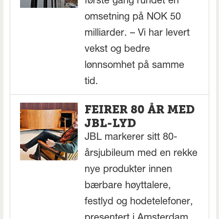
første gang rundet en
omsetning på NOK 50
milliarder. – Vi har levert
vekst og bedre
lønnsomhet på samme
tid.
FEIRER 80 ÅR MED
JBL-LYD
JBL markerer sitt 80-
årsjubileum med en rekke
nye produkter innen
bærbare høyttalere,
festlyd og hodetelefoner,
presentert i Amsterdam.