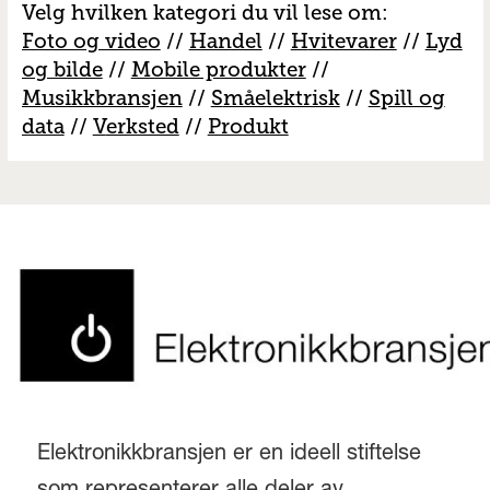
Velg hvilken kategori du vil lese om:
Foto og video
//
Handel
//
H
vitevarer
//
Lyd
og bilde
//
Mobile produkter
//
M
usikkbransjen
//
S
måelektrisk
//
S
pill og
data
//
V
erksted
//
Produkt
Elektronikkbransjen er en ideell stiftelse