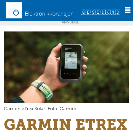
🇬🇧
🇸🇪
🇩🇰
🇳🇴
ANNONSE
Garmin eTrex Solar. Foto: Garmin
GARMIN ETREX