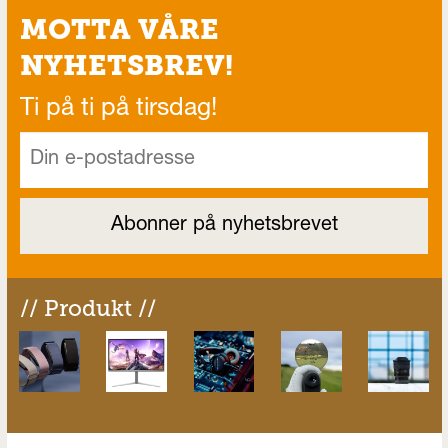
MOTTA VÅRE
NYHETSBREV!
Ti på ti på tirsdag!
// Produkt //