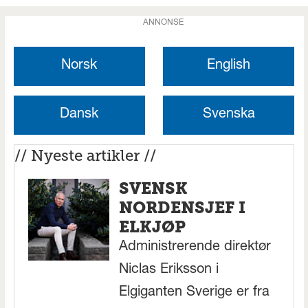
ANNONSE
Norsk
English
Dansk
Svenska
// Nyeste artikler //
SVENSK
NORDENSJEF I
ELKJØP
Administrerende direktør
Niclas Eriksson i
Elgiganten Sverige er fra