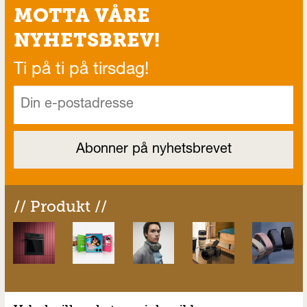
MOTTA VÅRE
NYHETSBREV!
Ti på ti på tirsdag!
// Produkt //