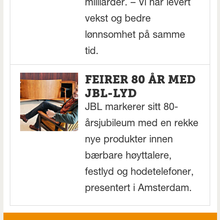
milliarder. – Vi har levert
vekst og bedre
lønnsomhet på samme
tid.
FEIRER 80 ÅR MED
JBL-LYD
JBL markerer sitt 80-
årsjubileum med en rekke
nye produkter innen
bærbare høyttalere,
festlyd og hodetelefoner,
presentert i Amsterdam.