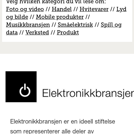
Velg hvilken kategori du vil lese om:
Foto og video
//
Handel
//
H
vitevarer
//
Lyd
og bilde
//
Mobile produkter
//
M
usikkbransjen
//
S
måelektrisk
//
S
pill og
data
//
V
erksted
//
Produkt
Elektronikkbransjen er en ideell stiftelse
som representerer alle deler av