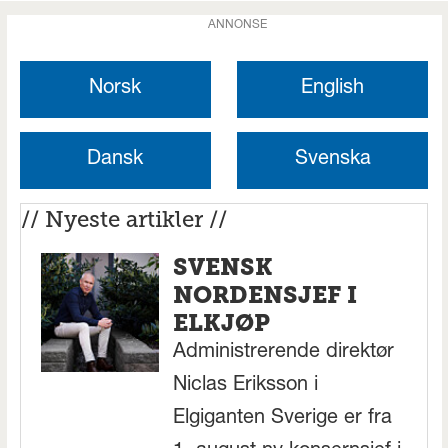
ANNONSE
Norsk
English
Dansk
Svenska
// Nyeste artikler //
SVENSK
NORDENSJEF I
ELKJØP
Administrerende direktør
Niclas Eriksson i
Elgiganten Sverige er fra