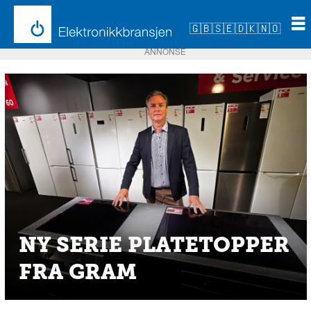
🇬🇧
🇸🇪
🇩🇰
🇳🇴
ANNONSE
NY SERIE PLATETOPPER
FRA GRAM