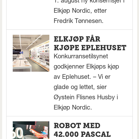
1. august ny konsernsjef i
Elkjøp Nordic, etter
Fredrik Tønnesen.
ELKJØP FÅR
KJØPE EPLEHUSET
Konkurransetilsynet
godkjenner Elkjøps kjøp
av Eplehuset. – Vi er
glade og lettet, sier
Øystein Flisnes Husby i
Elkjøp Nordic.
ROBOT MED
42.000 PASCAL