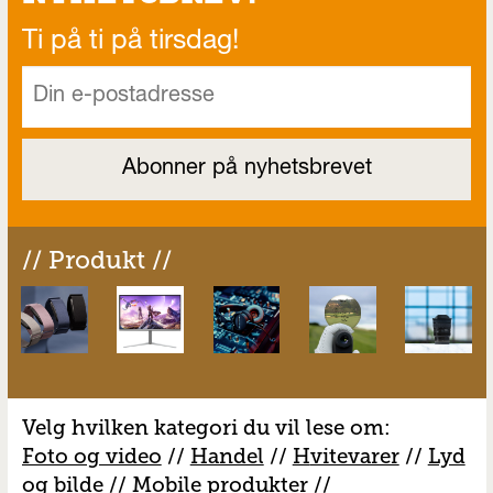
Ti på ti på tirsdag!
// Produkt //
Velg hvilken kategori du vil lese om:
Foto og video
//
Handel
//
H
vitevarer
//
Lyd
og bilde
//
Mobile produkter
//