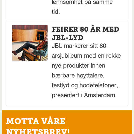
lønnsomhet på samme
tid.
FEIRER 80 ÅR MED
JBL-LYD
JBL markerer sitt 80-
årsjubileum med en rekke
nye produkter innen
bærbare høyttalere,
festlyd og hodetelefoner,
presentert i Amsterdam.
MOTTA VÅRE
NYHETSBREV!