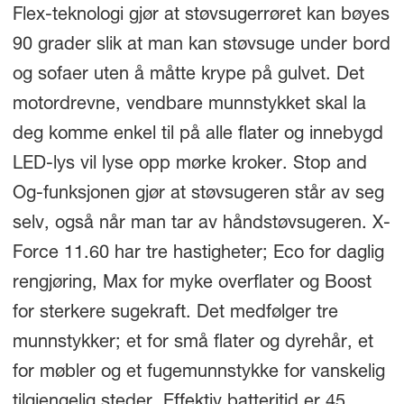
Flex-teknologi gjør at støvsugerrøret kan bøyes
90 grader slik at man kan støvsuge under bord
og sofaer uten å måtte krype på gulvet. Det
motordrevne, vendbare munnstykket skal la
deg komme enkel til på alle flater og innebygd
LED-lys vil lyse opp mørke kroker. Stop and
Og-funksjonen gjør at støvsugeren står av seg
selv, også når man tar av håndstøvsugeren. X-
Force 11.60 har tre hastigheter; Eco for daglig
rengjøring, Max for myke overflater og Boost
for sterkere sugekraft. Det medfølger tre
munnstykker; et for små flater og dyrehår, et
for møbler og et fugemunnstykke for vanskelig
tilgjengelig steder. Effektiv batteritid er 45