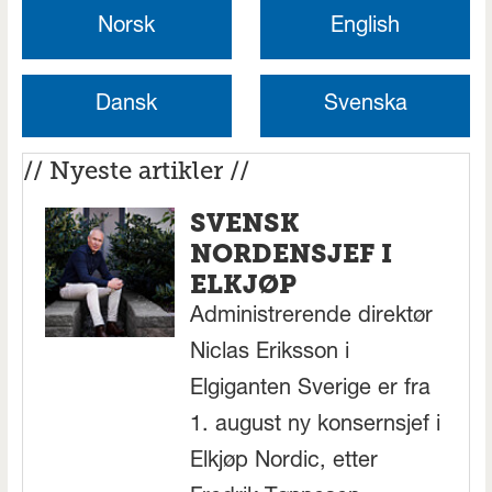
Norsk
English
Dansk
Svenska
// Nyeste artikler //
SVENSK
NORDENSJEF I
ELKJØP
Administrerende direktør
Niclas Eriksson i
Elgiganten Sverige er fra
1. august ny konsernsjef i
Elkjøp Nordic, etter