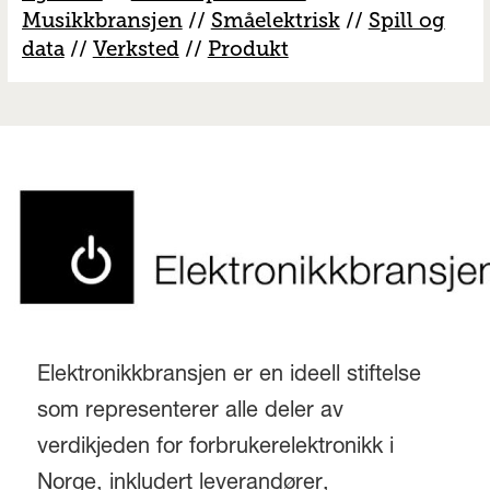
M
usikkbransjen
//
S
måelektrisk
//
S
pill og
data
//
V
erksted
//
Produkt
Elektronikkbransjen er en ideell stiftelse
som representerer alle deler av
verdikjeden for forbrukerelektronikk i
Norge, inkludert leverandører,