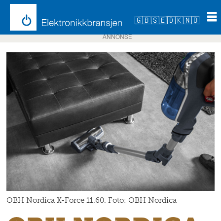
🇬🇧
🇸🇪
🇩🇰
🇳🇴
ANNONSE
OBH Nordica X-Force 11.60. Foto: OBH Nordica