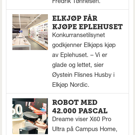
Fredrik Tønnesen.
ELKJØP FÅR
KJØPE EPLEHUSET
Konkurransetilsynet
godkjenner Elkjøps kjøp
av Eplehuset. – Vi er
glade og lettet, sier
Øystein Flisnes Husby i
Elkjøp Nordic.
ROBOT MED
42.000 PASCAL
Dreame viser X60 Pro
Ultra på Campus Home,