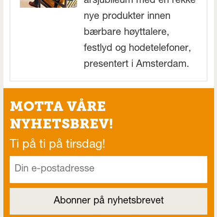
årsjubileum med en rekke
nye produkter innen
bærbare høyttalere,
festlyd og hodetelefoner,
presentert i Amsterdam.
MOTTA VÅRE
NYHETSBREV!
Ti på ti på tirsdag!