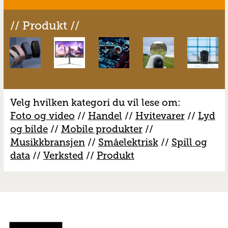
// Produkt //
Velg hvilken kategori du vil lese om:
Foto og video
//
Handel
//
H
vitevarer
//
Lyd
og bilde
//
Mobile produkter
//
M
usikkbransjen
//
S
måelektrisk
//
S
pill og
data
//
V
erksted
//
Produkt