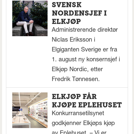
SVENSK
NORDENSJEF I
ELKJØP
Administrerende direktør
Niclas Eriksson i
Elgiganten Sverige er fra
1. august ny konsernsjef i
Elkjøp Nordic, etter
Fredrik Tønnesen.
ELKJØP FÅR
KJØPE EPLEHUSET
Konkurransetilsynet
godkjenner Elkjøps kjøp
av Eplehuset. – Vi er