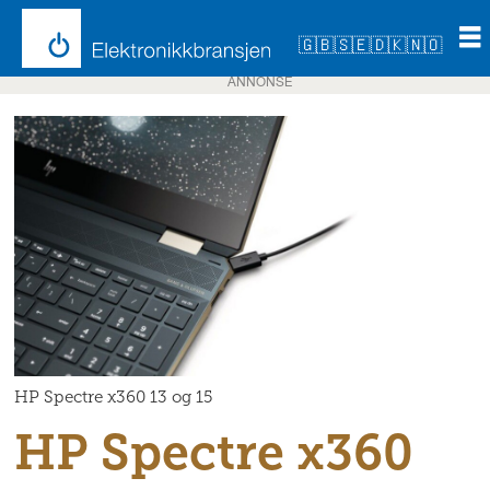
🇬🇧
🇸🇪
🇩🇰
🇳🇴
ANNONSE
HP Spectre x360 13 og 15
HP Spectre x360