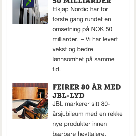
50 MILLIARDER
Elkjøp Nordic har for
første gang rundet en
omsetning på NOK 50
milliarder. – Vi har levert
vekst og bedre
lønnsomhet på samme
tid.
FEIRER 80 ÅR MED
JBL-LYD
JBL markerer sitt 80-
årsjubileum med en rekke
nye produkter innen
bærbare høyttalere,