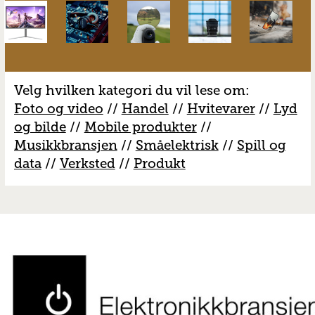
Velg hvilken kategori du vil lese om:
Foto og video
//
Handel
//
H
vitevarer
//
Lyd
og bilde
//
Mobile produkter
//
M
usikkbransjen
//
S
måelektrisk
//
S
pill og
data
//
V
erksted
//
Produkt