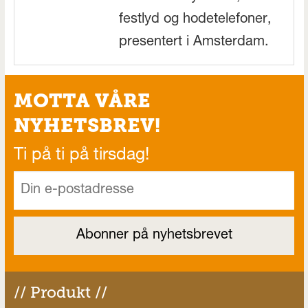
festlyd og hodetelefoner,
presentert i Amsterdam.
MOTTA VÅRE
NYHETSBREV!
Ti på ti på tirsdag!
// Produkt //