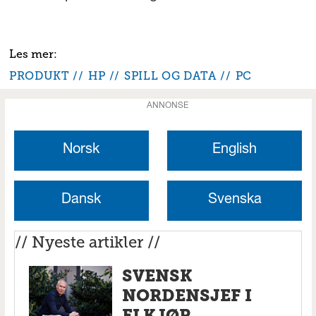
PRODUKT
HP
SPILL OG DATA
PC
ANNONSE
Norsk
English
Dansk
Svenska
// Nyeste artikler //
SVENSK
NORDENSJEF I
ELKJØP