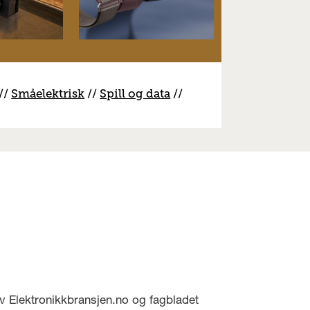
//
S
måelektrisk
//
S
pill og data
//
v Elektronikkbransjen.no og fagbladet