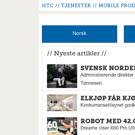
HTC
TJENESTER
MOBILE PRO
Norsk
// Nyeste artikler //
SVENSK NORDEN
Administrerende direktør N
Tønnesen.
ELKJØP FÅR KJ
Konkurransetilsynet godkj
ROBOT MED 42.
Dreame viser X60 Pro Ul