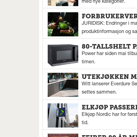
med nye kategorier.
FORBRUKERVERN
JURIDISK: Endringer i mar
produktinformasjon og sal
80-TALLSHELT 
Power har siden mai tilbu
timen.
UTEKJØKKEN M
Witt lanserer Everdure S
settes sammen.
ELKJØP PASSER
Elkjøp Nordic har for fø
tid.