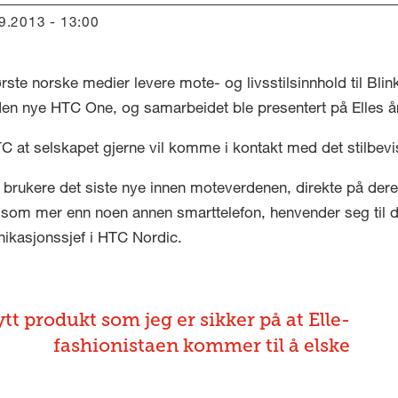
09.2013 - 13:00
ste norske medier levere mote- og livsstilsinnhold til Bli
den nye HTC One, og samarbeidet ble presentert på Elles å
C at selskapet gjerne vil komme i kontakt med det stilbevi
 brukere det siste nye innen moteverdenen, direkte på dere
n som mer enn noen annen smarttelefon, henvender seg til
kasjonssjef i HTC Nordic.
tt produkt som jeg er sikker på at Elle-
fashionistaen kommer til å elske