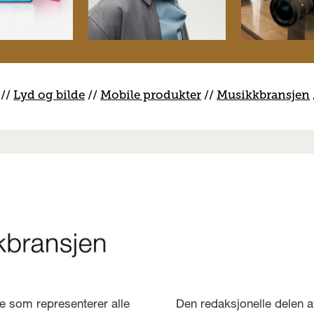
//
Lyd og bilde
//
Mobile produkter
//
M
usikkbransjen
lse som representerer alle
Den redaksjonelle delen a