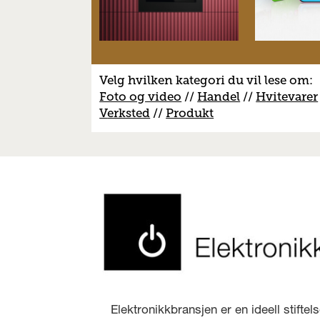
Velg hvilken kategori du vil lese om:
Foto og video
//
Handel
//
H
vitevarer
V
erksted
//
Produkt
Elektronikkbransjen er en ideell stifte