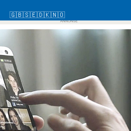
🇬🇧
🇸🇪
🇩🇰
🇳🇴
ANNONSE