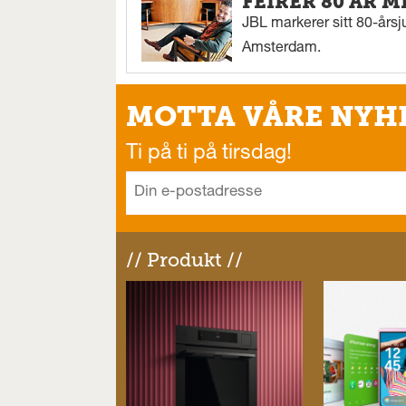
FEIRER 80 ÅR M
JBL markerer sitt 80-årsj
Amsterdam.
MOTTA VÅRE NYH
Ti på ti på tirsdag!
// Produkt //