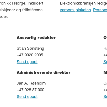
ronikk i Norge, inkludert
Elektronikkbransjen redig
elskjeder og frittstående
varsom-plakaten
.
Person
eder.
Ansvarlig redaktør
Ø
Stian Sønsteng
H
+47 9920 2005
+
Send epost
S
Administrerende direktør
M
Jan A. Røsholm
C
+47 928 87 000
+
Send epost
S