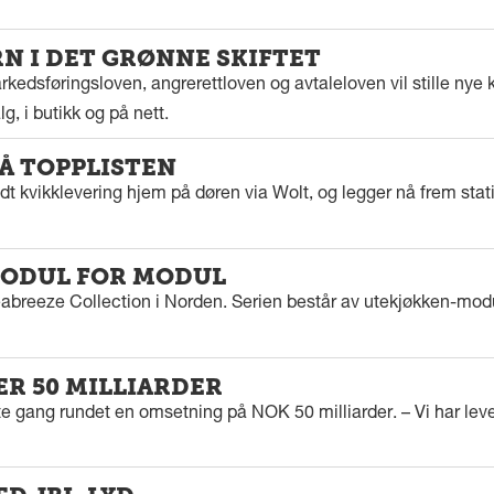
 I DET GRØNNE SKIFTET
kedsføringsloven, angrerettloven og avtaleloven vil stille nye k
g, i butikk og på nett.
PÅ TOPPLISTEN
dt kvikklevering hjem på døren via Wolt, og legger nå frem stat
ODUL FOR MODUL
eabreeze Collection i Norden. Serien består av utekjøkken-modu
ER 50 MILLIARDER
rste gang rundet en omsetning på NOK 50 milliarder. – Vi har l