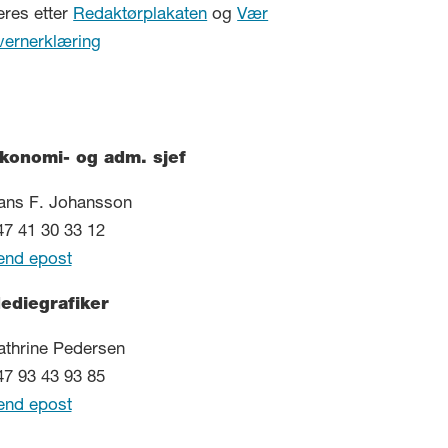
eres etter
Redaktørplakaten
og
Vær
vernerklæring
konomi- og adm. sjef
ans F. Johansson
47 41 30 33 12
end epost
ediegrafiker
athrine Pedersen
47 93 43 93 85
end epost