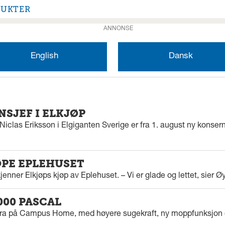
DUKTER
ANNONSE
English
Dansk
SJEF I ELKJØP
iclas Eriksson i Elgiganten Sverige er fra 1. august ny konserns
ØPE EPLEHUSET
enner Elkjøps kjøp av Eplehuset. – Vi er glade og lettet, sier Ø
000 PASCAL
tra på Campus Home, med høyere sugekraft, ny moppfunksjon 