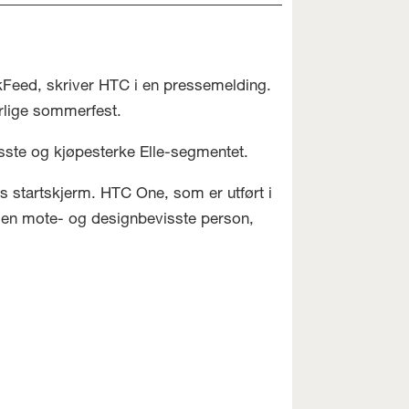
nkFeed, skriver HTC i en pressemelding.
rlige sommerfest.
sste og kjøpesterke Elle-segmentet.
s startskjerm. HTC One, som er utført i
 den mote- og designbevisste person,