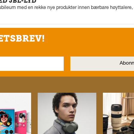
ED JBL-LYD
ubileum med en rekke nye produkter innen bærbare høyttalere, f
ETSBREV!