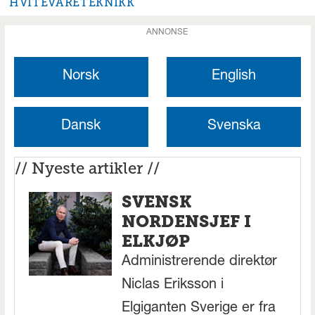
HVITEVARETEKNIKK
ANNONSE
Norsk
English
Dansk
Svenska
// Nyeste artikler //
SVENSK
NORDENSJEF I
ELKJØP
Administrerende direktør
Niclas Eriksson i
Elgiganten Sverige er fra