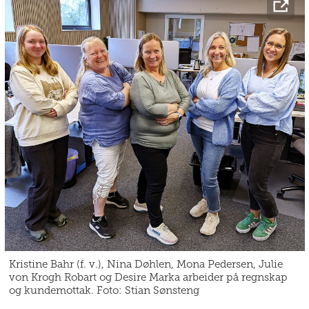
Kristine Bahr (f. v.), Nina Døhlen, Mona Pedersen, Julie
von Krogh Robart og Desire Marka arbeider på regnskap
og kundemottak. Foto: Stian Sønsteng