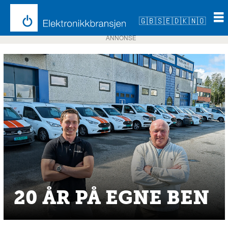
🇬🇧
🇸🇪
🇩🇰
🇳🇴
ANNONSE
20 ÅR PÅ EGNE BEN