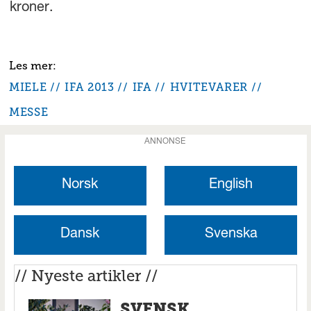
kroner.
MIELE
IFA 2013
IFA
HVITEVARER
MESSE
ANNONSE
Norsk
English
Dansk
Svenska
// Nyeste artikler //
SVENSK