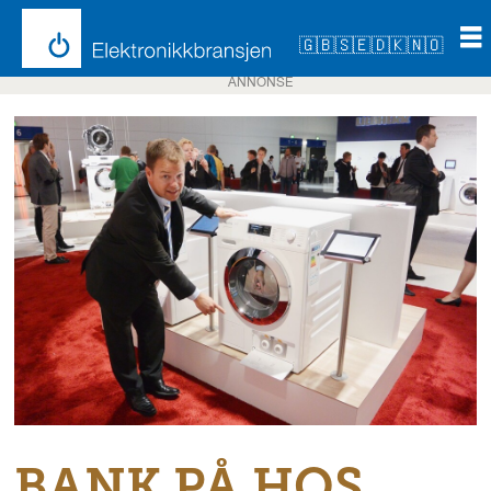
🇬🇧
🇸🇪
🇩🇰
🇳🇴
ANNONSE
BANK PÅ HOS