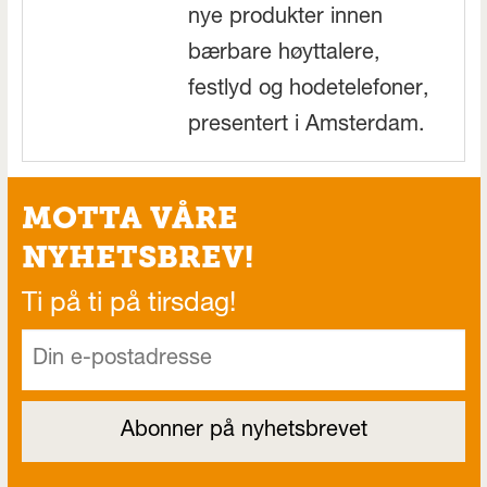
nye produkter innen
bærbare høyttalere,
festlyd og hodetelefoner,
presentert i Amsterdam.
MOTTA VÅRE
NYHETSBREV!
Ti på ti på tirsdag!