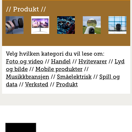
// Produkt //
Velg hvilken kategori du vil lese om:
Foto og video
//
Handel
//
H
vitevarer
//
Lyd
og bilde
//
Mobile produkter
//
M
usikkbransjen
//
S
måelektrisk
//
S
pill og
data
//
V
erksted
//
Produkt