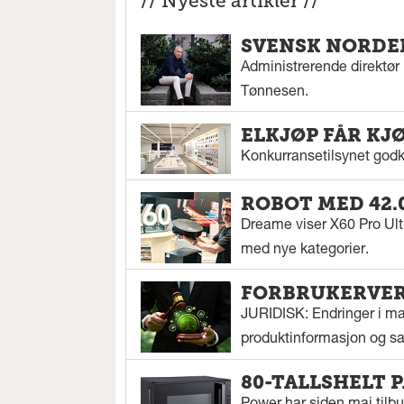
// Nyeste artikler //
SVENSK NORDEN
Administrerende direktør N
Tønnesen.
ELKJØP FÅR KJ
Konkurransetilsynet godkj
ROBOT MED 42.
Dreame viser X60 Pro Ul
med nye kategorier.
FORBRUKERVERN
JURIDISK: Endringer i mar
produktinformasjon og sal
80-TALLSHELT 