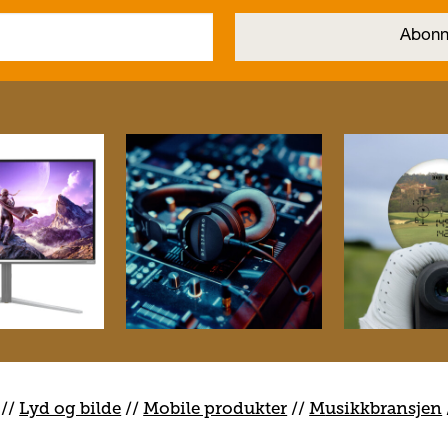
//
Lyd og bilde
//
Mobile produkter
//
M
usikkbransjen