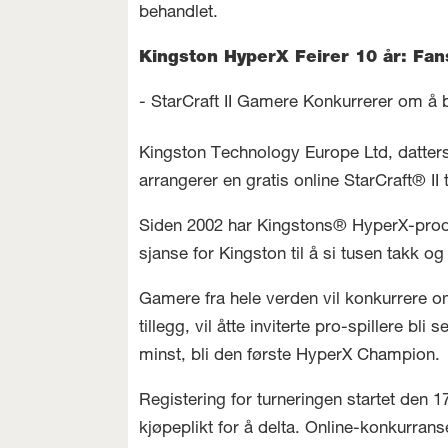
behandlet.
Kingston HyperX Feirer 10 år: Fans
- StarCraft II Gamere Konkurrerer om å 
Kingston Technology Europe Ltd, datte
arrangerer en gratis online StarCraft® II 
Siden 2002 har Kingstons® HyperX-produ
sjanse for Kingston til å si tusen takk o
Gamere fra hele verden vil konkurrere onl
tillegg, vil åtte inviterte pro-spillere b
minst, bli den første HyperX Champion.
Registering for turneringen startet den 
kjøpeplikt for å delta. Online-konkurran