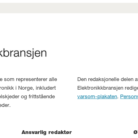
lse som representerer alle
Den redaksjonelle delen a
ronikk i Norge, inkludert
Elektronikkbransjen redig
elskjeder og frittstående
varsom-plakaten
.
Person
eder.
Ansvarlig redaktør
Ø