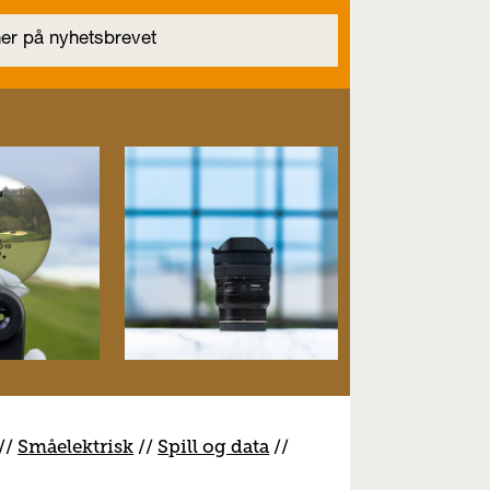
//
S
måelektrisk
//
S
pill og data
//