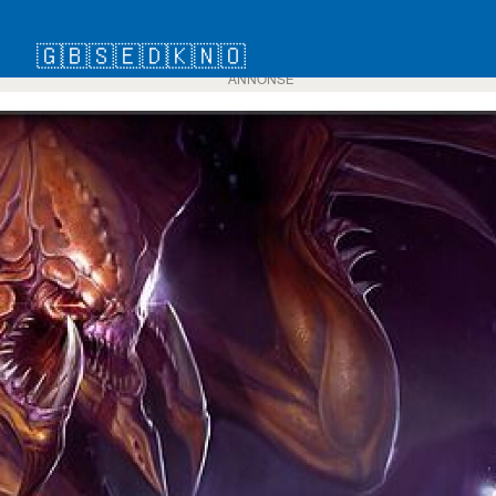
🇬🇧
🇸🇪
🇩🇰
🇳🇴
ANNONSE