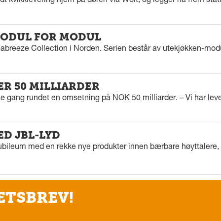
dt kvikklevering hjem på døren via Wolt, og legger nå frem stat
ODUL FOR MODUL
eabreeze Collection i Norden. Serien består av utekjøkken-modu
ER 50 MILLIARDER
rste gang rundet en omsetning på NOK 50 milliarder. – Vi har l
ED JBL-LYD
ubileum med en rekke nye produkter innen bærbare høyttalere, f
ETSBREV!