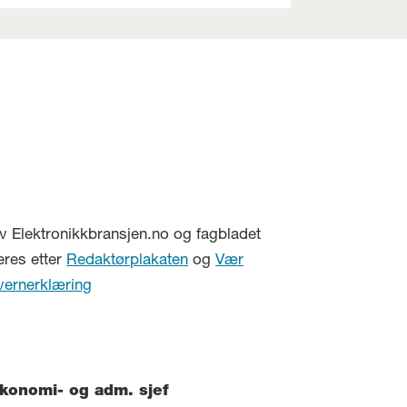
v Elektronikkbransjen.no og fagbladet
eres etter
Redaktørplakaten
og
Vær
vernerklæring
konomi- og adm. sjef