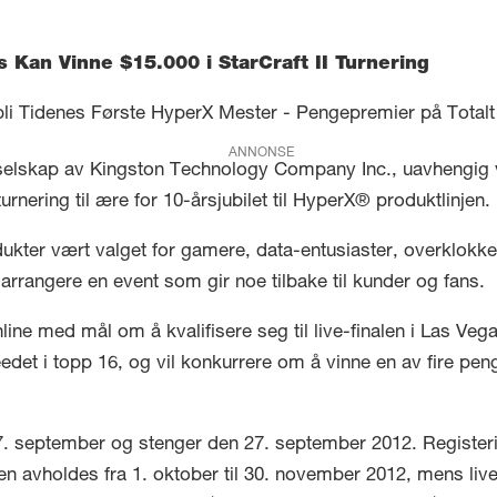
 Kan Vinne $15.000 i StarCraft II Turnering
bli Tidenes Første HyperX Mester - Pengepremier på Totalt
ANNONSE
rselskap av Kingston Technology Company Inc., uavhengig 
turnering til ære for 10-årsjubilet til HyperX® produktlinjen.
kter vært valget for gamere, data-entusiaster, overklokk
g arrangere en event som gir noe tilbake til kunder og fans.
ine med mål om å kvalifisere seg til live-finalen i Las Vega
li seedet i topp 16, og vil konkurrere om å vinne en av fire pe
17. september og stenger den 27. september 2012. Registerin
sen avholdes fra 1. oktober til 30. november 2012, mens live