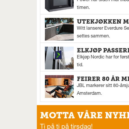
Power har siden mai tilbu
timen.
UTEKJØKKEN M
Witt lanserer Everdure S
settes sammen.
ELKJØP PASSER
Elkjøp Nordic har for fø
tid.
FEIRER 80 ÅR M
JBL markerer sitt 80-årsj
Amsterdam.
MOTTA VÅRE NYH
Ti på ti på tirsdag!