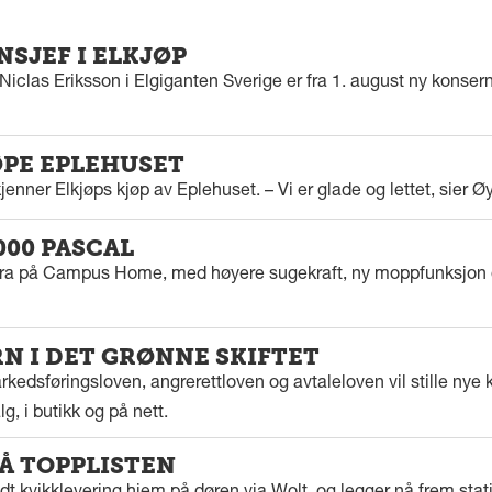
SJEF I ELKJØP
iclas Eriksson i Elgiganten Sverige er fra 1. august ny konserns
ØPE EPLEHUSET
enner Elkjøps kjøp av Eplehuset. – Vi er glade og lettet, sier Ø
000 PASCAL
tra på Campus Home, med høyere sugekraft, ny moppfunksjon 
 I DET GRØNNE SKIFTET
kedsføringsloven, angrerettloven og avtaleloven vil stille nye k
g, i butikk og på nett.
PÅ TOPPLISTEN