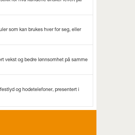
istikk for hva kundene ønsker levert på
ler som kan brukes hver for seg, eller
evert vekst og bedre lønnsomhet på samme
estlyd og hodetelefoner, presentert i