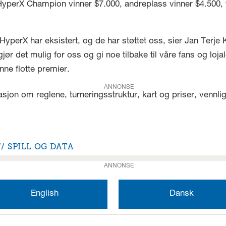
HyperX Champion vinner $7.000, andreplass vinner $4.500, t
ne HyperX har eksistert, og de har støttet oss, sier Jan Terje 
 det mulig for oss og gi noe tilbake til våre fans og lojale
ne flotte premier.
ANNONSE
asjon om reglene, turneringsstruktur, kart og priser, vennl
SPILL OG DATA
ANNONSE
English
Dansk