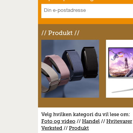
// Produkt //
Velg hvilken kategori du vil lese om:
Foto og video
//
Handel
//
H
vitevarer
V
erksted
//
Produkt