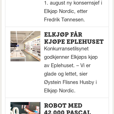
1. august ny konsernsjef i
Elkjøp Nordic, etter
Fredrik Tønnesen.
ELKJØP FÅR
KJØPE EPLEHUSET
Konkurransetilsynet
godkjenner Elkjøps kjøp
av Eplehuset. – Vi er
glade og lettet, sier
Øystein Flisnes Husby i
Elkjøp Nordic.
ROBOT MED
42.000 PASCAL