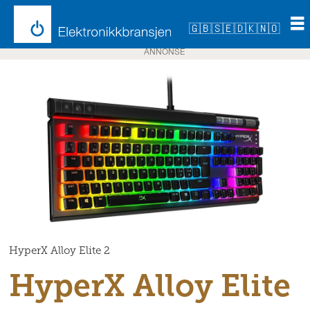
🇬🇧
🇸🇪
🇩🇰
🇳🇴
ANNONSE
HyperX Alloy Elite 2
HyperX Alloy Elite