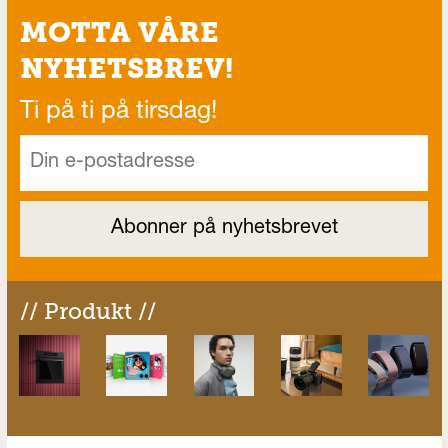
MOTTA VÅRE
NYHETSBREV!
Ti på ti på tirsdag!
// Produkt //