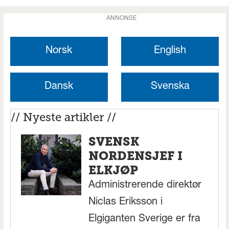
ANNONSE
Norsk
English
Dansk
Svenska
// Nyeste artikler //
SVENSK
NORDENSJEF I
ELKJØP
Administrerende direktør
Niclas Eriksson i
Elgiganten Sverige er fra