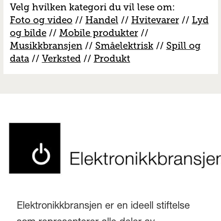
Velg hvilken kategori du vil lese om:
Foto og video
//
Handel
//
H
vitevarer
//
Lyd
og bilde
//
Mobile produkter
//
M
usikkbransjen
//
S
måelektrisk
//
S
pill og
data
//
V
erksted
//
Produkt
Elektronikkbransjen er en ideell stiftelse