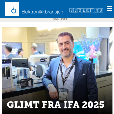
🇬🇧
🇸🇪
🇩🇰
🇳🇴
ANNONSE
GLIMT FRA IFA 2025