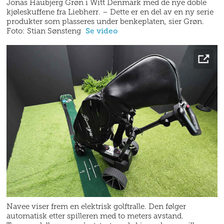
Jonas Haubjerg Grøn i Witt Denmark med de nye doble
kjøleskuffene fra Liebherr. – Dette er en del av en ny serie
produkter som plasseres under benkeplaten, sier Grøn.
Foto: Stian Sønsteng
Se video
Navee viser frem en elektrisk golftralle. Den følger
automatisk etter spilleren med to meters avstand.