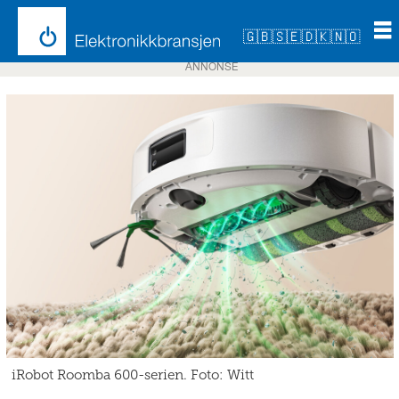
🇬🇧
🇸🇪
🇩🇰
🇳🇴
ANNONSE
iRobot Roomba 600-serien. Foto: Witt