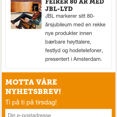
FEIRER 80 ÅR MED
JBL-LYD
JBL markerer sitt 80-
årsjubileum med en rekke
nye produkter innen
bærbare høyttalere,
festlyd og hodetelefoner,
presentert i Amsterdam.
MOTTA VÅRE
NYHETSBREV!
Ti på ti på tirsdag!