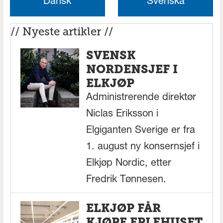
Dansk
Svenska
// Nyeste artikler //
SVENSK
NORDENSJEF I
ELKJØP
Administrerende direktør
Niclas Eriksson i
Elgiganten Sverige er fra
1. august ny konsernsjef i
Elkjøp Nordic, etter
Fredrik Tønnesen.
ELKJØP FÅR
KJØPE EPLEHUSET