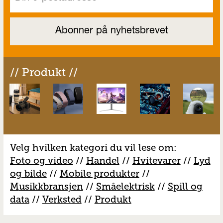
// Produkt //
Velg hvilken kategori du vil lese om:
Foto og video
//
Handel
//
H
vitevarer
//
Lyd
og bilde
//
Mobile produkter
//
M
usikkbransjen
//
S
måelektrisk
//
S
pill og
data
//
V
erksted
//
Produkt