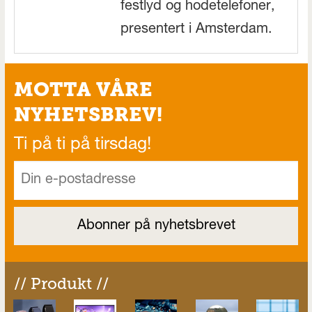
festlyd og hodetelefoner,
presentert i Amsterdam.
MOTTA VÅRE
NYHETSBREV!
Ti på ti på tirsdag!
// Produkt //