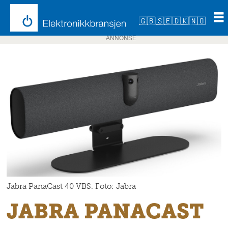
🇬🇧
🇸🇪
🇩🇰
🇳🇴
ANNONSE
Jabra PanaCast 40 VBS. Foto: Jabra
JABRA PANACAST