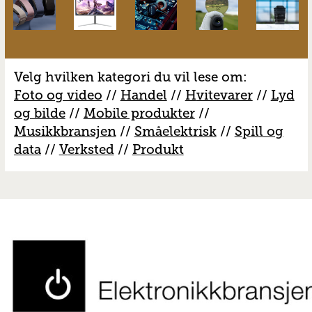
Velg hvilken kategori du vil lese om:
Foto og video
//
Handel
//
H
vitevarer
//
Lyd
og bilde
//
Mobile produkter
//
M
usikkbransjen
//
S
måelektrisk
//
S
pill og
data
//
V
erksted
//
Produkt