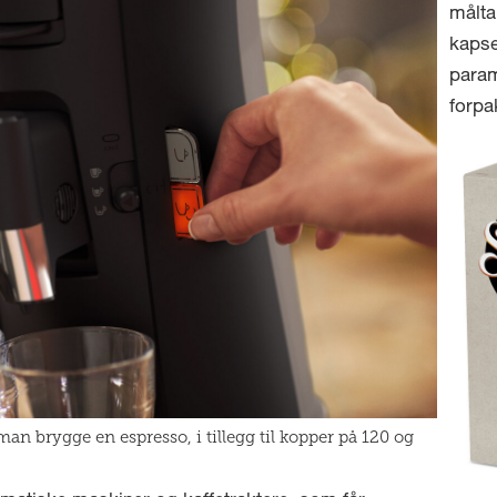
målta
kapse
param
forpa
 brygge en espresso, i tillegg til kopper på 120 og