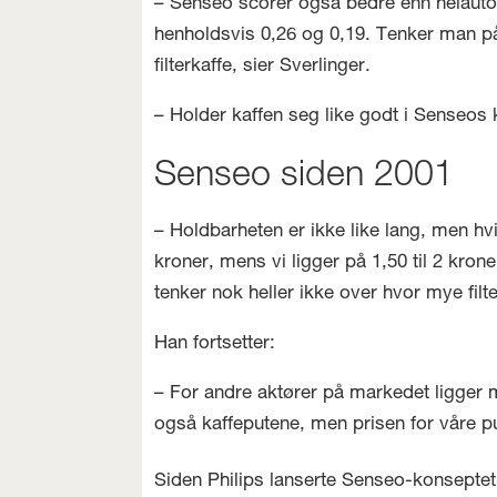
– Senseo scorer også bedre enn helauto
henholdsvis 0,26 og 0,19. Tenker man på
filterkaffe, sier Sverlinger.
– Holder kaffen seg like godt i Senseos 
Senseo siden 2001
– Holdbarheten er ikke like lang, men h
kroner, mens vi ligger på 1,50 til 2 kro
tenker nok heller ikke over hvor mye fil
Han fortsetter:
– For andre aktører på markedet ligger m
også kaffeputene, men prisen for våre p
Siden Philips lanserte Senseo-konseptet i