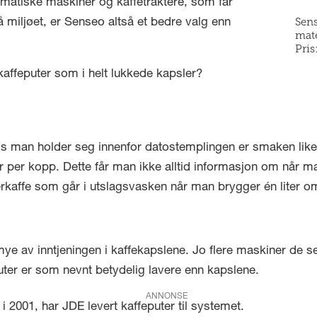
matiske maskiner og kaffetraktere, som får
Sens
 miljøet, er Senseo altså et bedre valg enn
mate
Pris
kaffeputer som i helt lukkede kapsler?
vis man holder seg innenfor datostemplingen er smaken lik
ner per kopp. Dette får man ikke alltid informasjon om når
terkaffe som går i utslagsvasken når man brygger én liter o
ye av inntjeningen i kaffekapslene. Jo flere maskiner de se
uter er som nevnt betydelig lavere enn kapslene.
ANNONSE
 2001, har JDE levert kaffeputer til systemet.