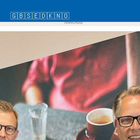
🇬🇧
🇸🇪
🇩🇰
🇳🇴
ANNONSE