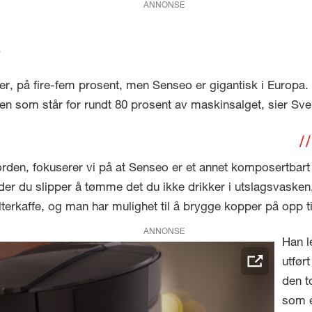
ANNONSE
?
er, på fire-fem prosent, men Senseo er gigantisk i Europa.
len som står for rundt 80 prosent av maskinsalget, sier Sver
Norden, fokuserer vi på at Senseo er et annet komposertbart
er du slipper å tømme det du ikke drikker i utslagsvasken, s
kaffe, og man har mulighet til å brygge kopper på opp til t
ANNONSE
Han l
utfør
den t
som e