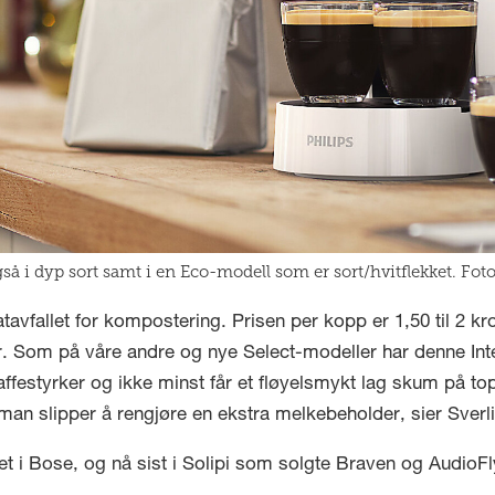
gså i dyp sort samt i en Eco-modell som er sort/hvitflekket. Fot
atavfallet for kompostering. Prisen per kopp er 1,50 til 2 
ler. Som på våre andre og nye Select-modeller har denne In
ffestyrker og ikke minst får et fløyelsmykt lag skum på to
man slipper å rengjøre en ekstra melkebeholder, sier Sverli
net i Bose, og nå sist i Solipi som solgte Braven og AudioFl