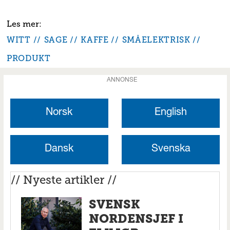
WITT
SAGE
KAFFE
SMÅELEKTRISK
PRODUKT
ANNONSE
Norsk
English
Dansk
Svenska
// Nyeste artikler //
SVENSK
NORDENSJEF I