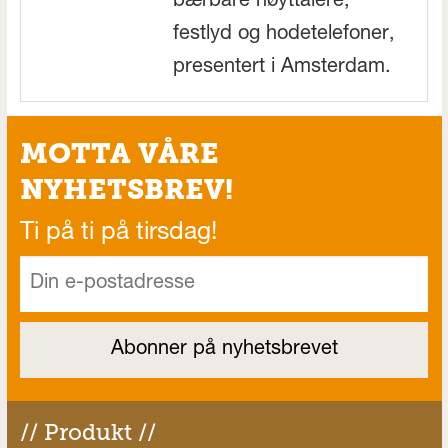
bærbare høyttalere,
festlyd og hodetelefoner,
presentert i Amsterdam.
MOTTA VÅRE
NYHETSBREV!
Ti på ti på tirsdag!
// Produkt //