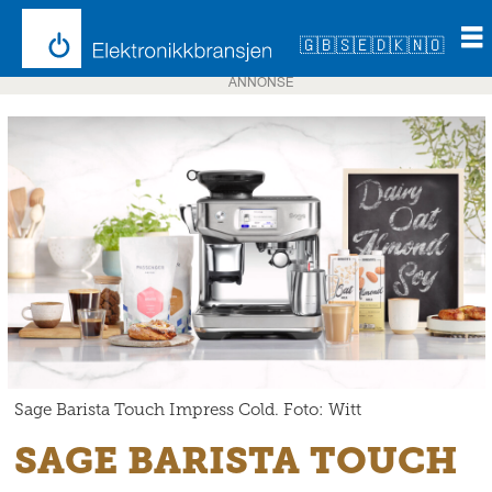
🇬🇧
🇸🇪
🇩🇰
🇳🇴
ANNONSE
Sage Barista Touch Impress Cold. Foto: Witt
SAGE BARISTA TOUCH