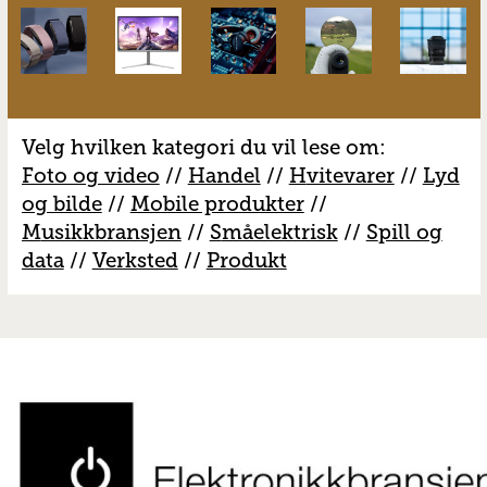
Velg hvilken kategori du vil lese om:
Foto og video
//
Handel
//
H
vitevarer
//
Lyd
og bilde
//
Mobile produkter
//
M
usikkbransjen
//
S
måelektrisk
//
S
pill og
data
//
V
erksted
//
Produkt