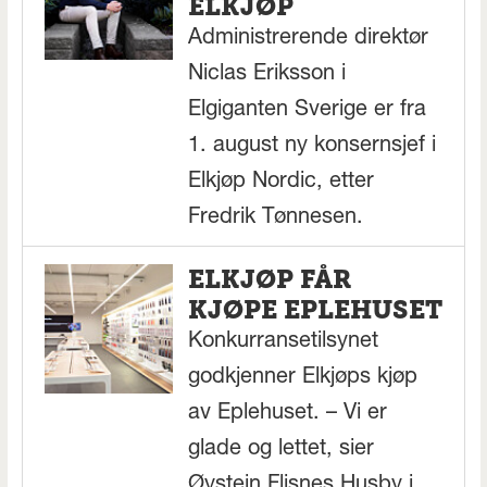
ELKJØP
Administrerende direktør
Niclas Eriksson i
Elgiganten Sverige er fra
1. august ny konsernsjef i
Elkjøp Nordic, etter
Fredrik Tønnesen.
ELKJØP FÅR
KJØPE EPLEHUSET
Konkurransetilsynet
godkjenner Elkjøps kjøp
av Eplehuset. – Vi er
glade og lettet, sier
Øystein Flisnes Husby i