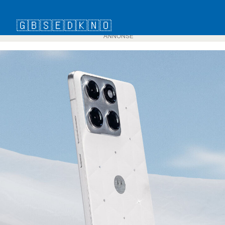
🇬🇧
🇸🇪
🇩🇰
🇳🇴
ANNONSE