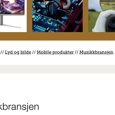
//
Lyd og bilde
//
Mobile produkter
//
M
usikkbransjen