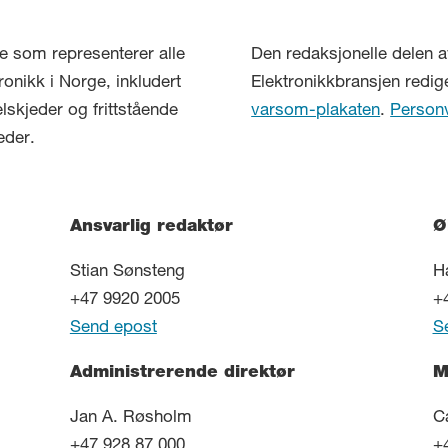
lse som representerer alle
Den redaksjonelle delen a
ronikk i Norge, inkludert
Elektronikkbransjen redig
elskjeder og frittstående
varsom-plakaten
.
Person
eder.
Ansvarlig redaktør
Ø
Stian Sønsteng
H
+47 9920 2005
+
Send epost
S
Administrerende direktør
M
Jan A. Røsholm
C
+47 928 87 000
+