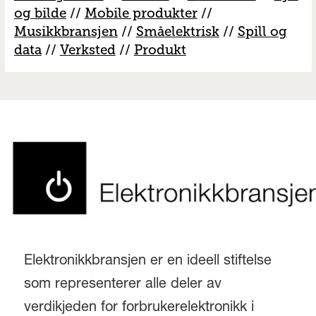
og bilde
//
Mobile produkter
//
M
usikkbransjen
//
S
måelektrisk
//
S
pill og
data
//
V
erksted
//
Produkt
Elektronikkbransjen er en ideell stiftelse
som representerer alle deler av
verdikjeden for forbrukerelektronikk i