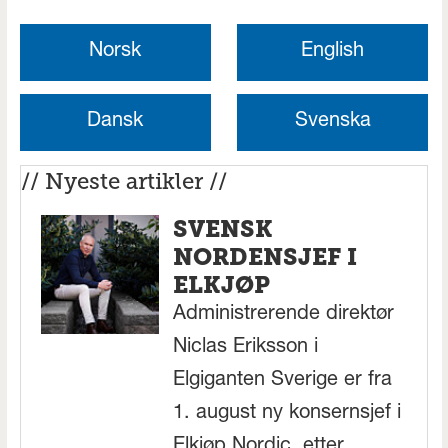
Norsk
English
Dansk
Svenska
// Nyeste artikler //
SVENSK
NORDENSJEF I
ELKJØP
Administrerende direktør
Niclas Eriksson i
Elgiganten Sverige er fra
1. august ny konsernsjef i
Elkjøp Nordic, etter