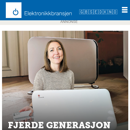
🇬🇧
🇸🇪
🇩🇰
🇳🇴
ANNONSE
FJERDE GENERASJON