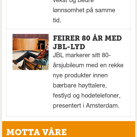
vekst og bedre
lønnsomhet på samme
tid.
FEIRER 80 ÅR MED
JBL-LYD
JBL markerer sitt 80-
årsjubileum med en rekke
nye produkter innen
bærbare høyttalere,
festlyd og hodetelefoner,
presentert i Amsterdam.
MOTTA VÅRE