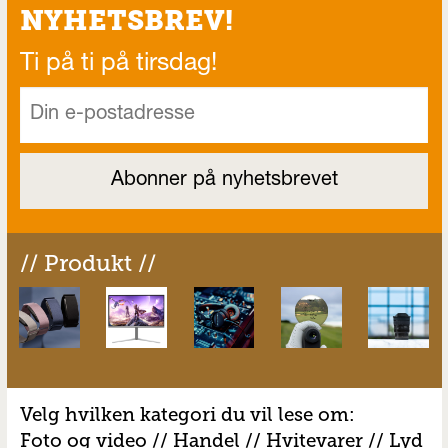
NYHETSBREV!
Ti på ti på tirsdag!
// Produkt //
Velg hvilken kategori du vil lese om:
Foto og video
//
Handel
//
H
vitevarer
//
Lyd