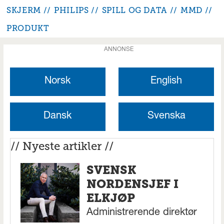
SKJERM
PHILIPS
SPILL OG DATA
MMD
PRODUKT
ANNONSE
Norsk
English
Dansk
Svenska
// Nyeste artikler //
SVENSK
NORDENSJEF I
ELKJØP
Administrerende direktør