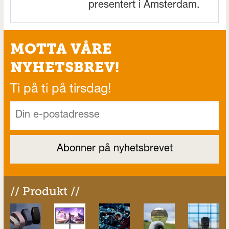
presentert i Amsterdam.
MOTTA VÅRE
NYHETSBREV!
Ti på ti på tirsdag!
// Produkt //