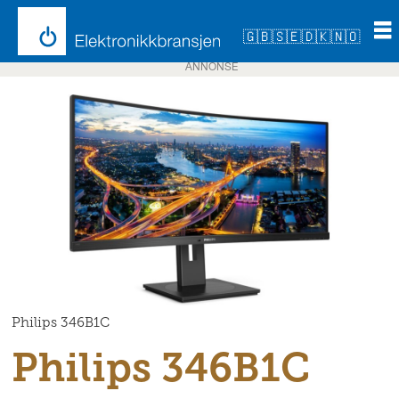
🇬🇧
🇸🇪
🇩🇰
🇳🇴
ANNONSE
Philips 346B1C
Philips 346B1C