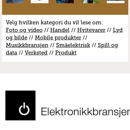
Velg hvilken kategori du vil lese om:
Foto og video
//
Handel
//
H
vitevarer
//
Lyd
og bilde
//
Mobile produkter
//
M
usikkbransjen
//
S
måelektrisk
//
S
pill og
data
//
V
erksted
//
Produkt