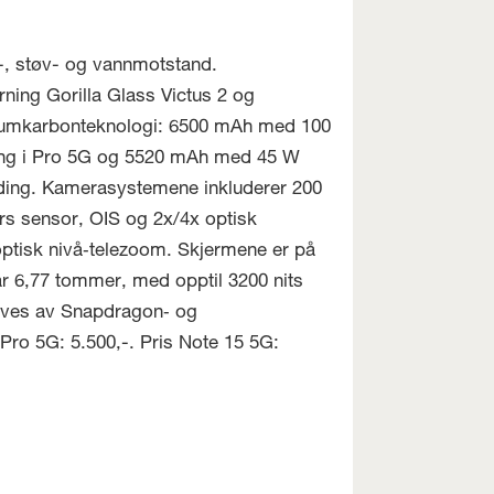
t-, støv- og vannmotstand.
rning Gorilla Glass Victus 2 og
lisiumkarbonteknologi: 6500 mAh med 100
ng i Pro 5G og 5520 mAh med 45 W
lading. Kamerasystemene inkluderer 200
 sensor, OIS og 2x/4x optisk
tisk nivå‑telezoom. Skjermene er på
 6,77 tommer, med opptil 3200 nits
rives av Snapdragon‑ og
Pro 5G: 5.500,-. Pris Note 15 5G: