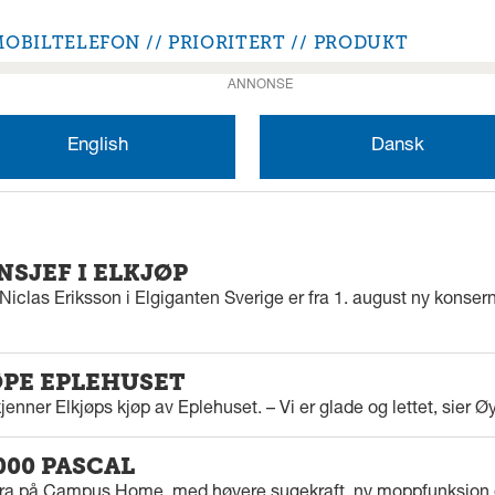
MOBILTELEFON
PRIORITERT
PRODUKT
ANNONSE
English
Dansk
SJEF I ELKJØP
iclas Eriksson i Elgiganten Sverige er fra 1. august ny konserns
ØPE EPLEHUSET
enner Elkjøps kjøp av Eplehuset. – Vi er glade og lettet, sier Ø
000 PASCAL
tra på Campus Home, med høyere sugekraft, ny moppfunksjon 