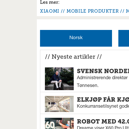
XIAOMI
MOBILE PRODUKTER
Norsk
// Nyeste artikler //
SVENSK NORDEN
Administrerende direktør N
Tønnesen.
ELKJØP FÅR KJ
Konkurransetilsynet godkj
ROBOT MED 42.
Dreame viser X60 Pro Ul