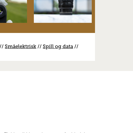
//
S
måelektrisk
//
S
pill og data
//