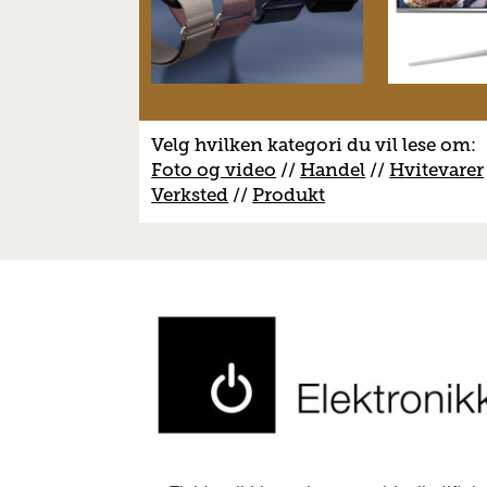
Velg hvilken kategori du vil lese om:
Foto og video
//
Handel
//
H
vitevarer
V
erksted
//
Produkt