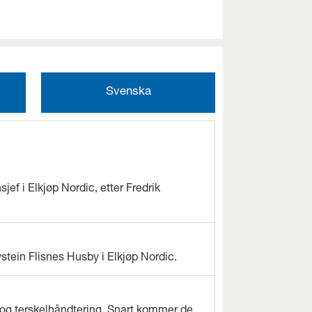
Svenska
jef i Elkjøp Nordic, etter Fredrik
ystein Flisnes Husby i Elkjøp Nordic.
og terskelhåndtering. Snart kommer de