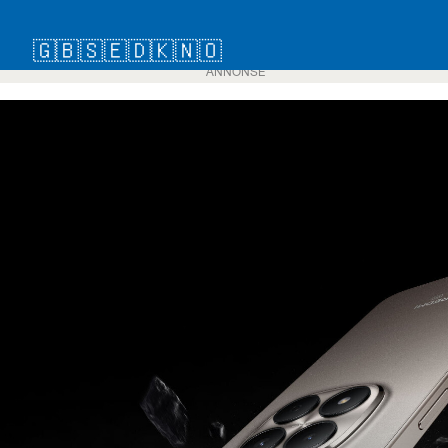
🇬🇧
🇸🇪
🇩🇰
🇳🇴
ANNONSE