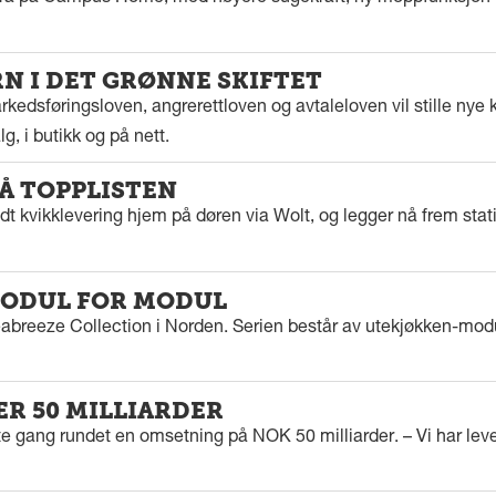
 I DET GRØNNE SKIFTET
kedsføringsloven, angrerettloven og avtaleloven vil stille nye k
g, i butikk og på nett.
PÅ TOPPLISTEN
dt kvikklevering hjem på døren via Wolt, og legger nå frem stat
ODUL FOR MODUL
eabreeze Collection i Norden. Serien består av utekjøkken-modu
ER 50 MILLIARDER
rste gang rundet en omsetning på NOK 50 milliarder. – Vi har l