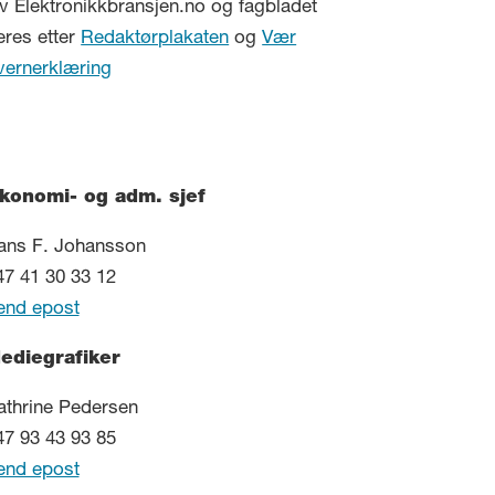
v Elektronikkbransjen.no og fagbladet
eres etter
Redaktørplakaten
og
Vær
vernerklæring
konomi- og adm. sjef
ans F. Johansson
47 41 30 33 12
end epost
ediegrafiker
athrine Pedersen
47 93 43 93 85
end epost