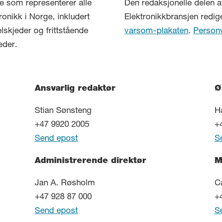
lse som representerer alle
Den redaksjonelle delen a
ronikk i Norge, inkludert
Elektronikkbransjen redig
elskjeder og frittstående
varsom-plakaten
.
Person
eder.
Ansvarlig redaktør
Ø
Stian Sønsteng
H
+47 9920 2005
+
Send epost
S
Administrerende direktør
M
Jan A. Røsholm
C
+47 928 87 000
+
Send epost
S