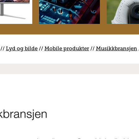
//
Lyd og bilde
//
Mobile produkter
//
M
usikkbransjen