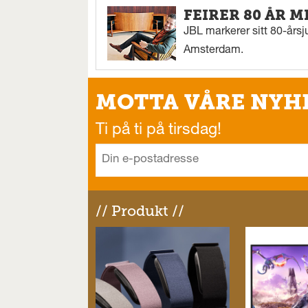
FEIRER 80 ÅR M
JBL markerer sitt 80-årsj
Amsterdam.
MOTTA VÅRE NYH
Ti på ti på tirsdag!
// Produkt //