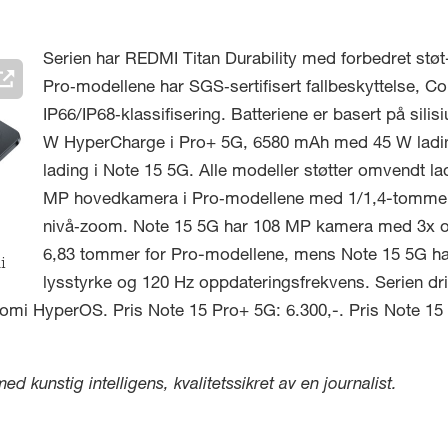
Serien har REDMI Titan Durability med forbedret stø
Pro‑modellene har SGS‑sertifisert fallbeskyttelse, Co
IP66/IP68‑klassifisering. Batteriene er basert på si
W HyperCharge i Pro+ 5G, 6580 mAh med 45 W ladi
lading i Note 15 5G. Alle modeller støtter omvendt 
MP hovedkamera i Pro‑modellene med 1/1,4-tommers
nivå‑zoom. Note 15 5G har 108 MP kamera med 3x op
6,83 tommer for Pro-modellene, mens Note 15 5G har
i
lysstyrke og 120 Hz oppdateringsfrekvens. Serien d
mi HyperOS. Pris Note 15 Pro+ 5G: 6.300,-. Pris Note 15 
 kunstig intelligens, kvalitetssikret av en journalist.