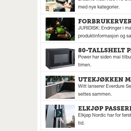
med nye kategorier.
FORBRUKERVERN
JURIDISK: Endringer i mar
produktinformasjon og sal
80-TALLSHELT 
Power har siden mai tilbu
timen.
UTEKJØKKEN M
Witt lanserer Everdure S
settes sammen.
ELKJØP PASSER
Elkjøp Nordic har for fø
tid.