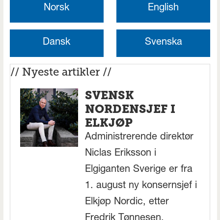
Norsk
English
Dansk
Svenska
// Nyeste artikler //
SVENSK
NORDENSJEF I
ELKJØP
Administrerende direktør
Niclas Eriksson i
Elgiganten Sverige er fra
1. august ny konsernsjef i
Elkjøp Nordic, etter
Fredrik Tønnesen.