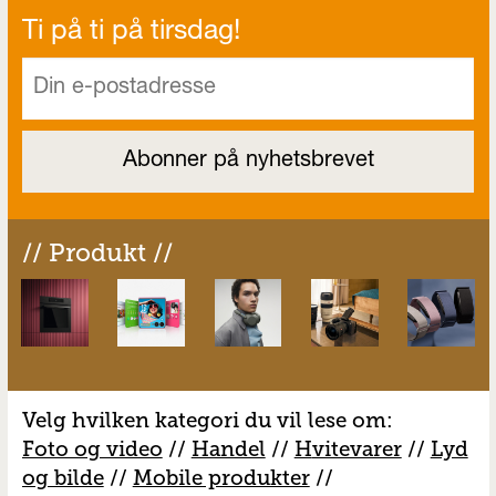
Ti på ti på tirsdag!
// Produkt //
Velg hvilken kategori du vil lese om:
Foto og video
//
Handel
//
H
vitevarer
//
Lyd
og bilde
//
Mobile produkter
//