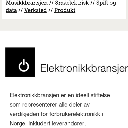
M
usikkbransjen
//
S
måelektrisk
//
S
pill og
data
//
V
erksted
//
Produkt
Elektronikkbransjen er en ideell stiftelse
som representerer alle deler av
verdikjeden for forbrukerelektronikk i
Norge, inkludert leverandører,