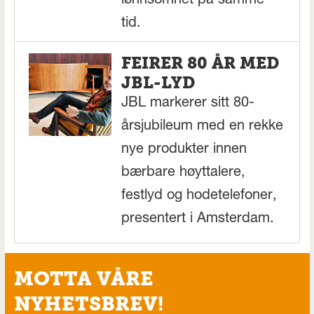
lønnsomhet på samme
tid.
FEIRER 80 ÅR MED
JBL-LYD
JBL markerer sitt 80-
årsjubileum med en rekke
nye produkter innen
bærbare høyttalere,
festlyd og hodetelefoner,
presentert i Amsterdam.
MOTTA VÅRE
NYHETSBREV!