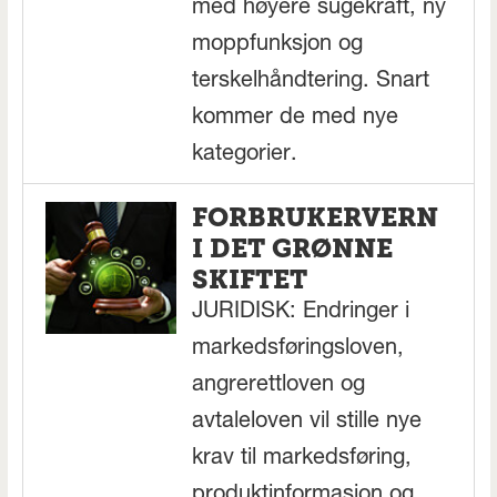
med høyere sugekraft, ny
moppfunksjon og
terskelhåndtering. Snart
kommer de med nye
kategorier.
FORBRUKERVERN
I DET GRØNNE
SKIFTET
JURIDISK: Endringer i
markedsføringsloven,
angrerettloven og
avtaleloven vil stille nye
krav til markedsføring,
produktinformasjon og