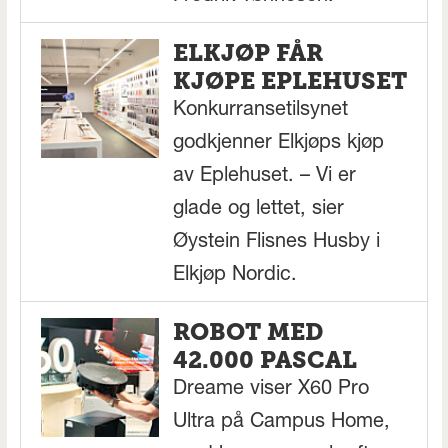
ELKJØP FÅR
KJØPE EPLEHUSET
Konkurransetilsynet
godkjenner Elkjøps kjøp
av Eplehuset. – Vi er
glade og lettet, sier
Øystein Flisnes Husby i
Elkjøp Nordic.
ROBOT MED
42.000 PASCAL
Dreame viser X60 Pro
Ultra på Campus Home,