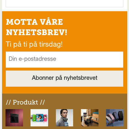
MOTTA VÅRE
NYHETSBREV!
Ti på ti på tirsdag!
// Produkt //