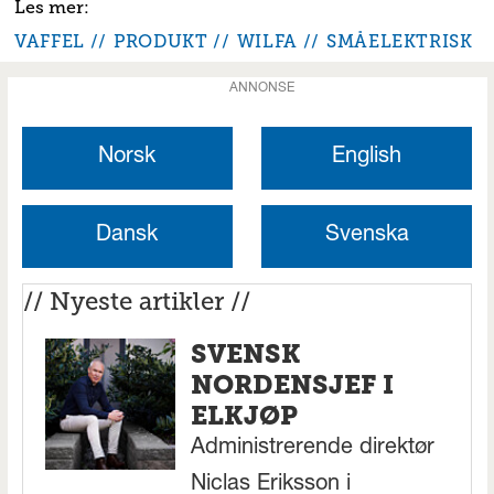
VAFFEL
PRODUKT
WILFA
SMÅELEKTRISK
ANNONSE
Norsk
English
Dansk
Svenska
// Nyeste artikler //
SVENSK
NORDENSJEF I
ELKJØP
Administrerende direktør
Niclas Eriksson i