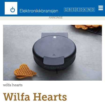
🇬🇧
🇸🇪
🇩🇰
🇳🇴
ANNONSE
wilfa hearts
Wilfa Hearts