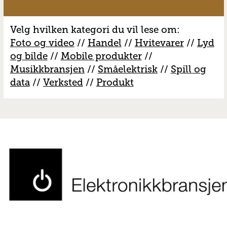
Velg hvilken kategori du vil lese om:
Foto og video
//
Handel
//
H
vitevarer
//
Lyd
og bilde
//
Mobile produkter
//
M
usikkbransjen
//
S
måelektrisk
//
S
pill og
data
//
V
erksted
//
Produkt