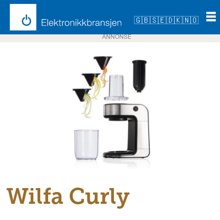
🇬🇧
🇸🇪
🇩🇰
🇳🇴
ANNONSE
Wilfa Curly