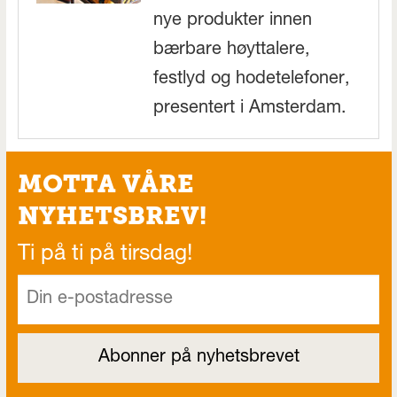
nye produkter innen
bærbare høyttalere,
festlyd og hodetelefoner,
presentert i Amsterdam.
MOTTA VÅRE
NYHETSBREV!
Ti på ti på tirsdag!