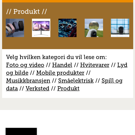
// Produkt //
Velg hvilken kategori du vil lese om:
Foto og video
//
Handel
//
H
vitevarer
//
Lyd
og bilde
//
Mobile produkter
//
M
usikkbransjen
//
S
måelektrisk
//
S
pill og
data
//
V
erksted
//
Produkt