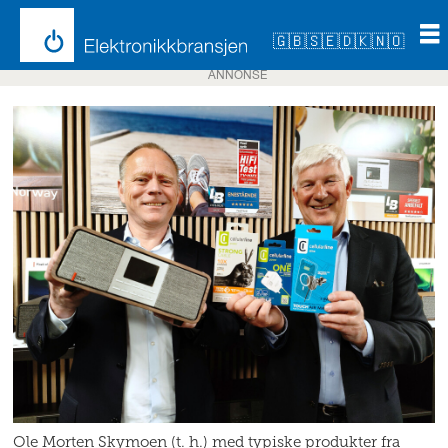
🇬🇧
🇸🇪
🇩🇰
🇳🇴
ANNONSE
Ole Morten Skymoen (t. h.) med typiske produkter fra