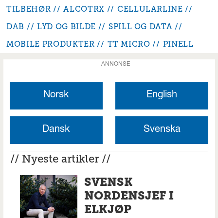
TILBEHØR
ALCOTRX
CELLULARLINE
DAB
LYD OG BILDE
SPILL OG DATA
MOBILE PRODUKTER
TT MICRO
PINELL
ANNONSE
Norsk
English
Dansk
Svenska
// Nyeste artikler //
SVENSK
NORDENSJEF I
ELKJØP