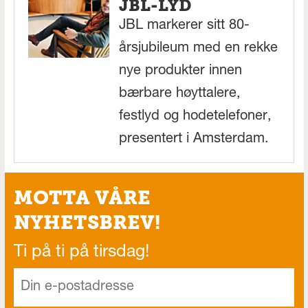
JBL-LYD
JBL markerer sitt 80-
årsjubileum med en rekke
nye produkter innen
bærbare høyttalere,
festlyd og hodetelefoner,
presentert i Amsterdam.
MOTTA VÅRE
NYHETSBREV!
Ti på ti på tirsdag!