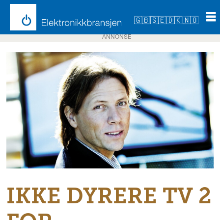
🇬🇧
🇸🇪
🇩🇰
🇳🇴
ANNONSE
IKKE DYRERE TV 2