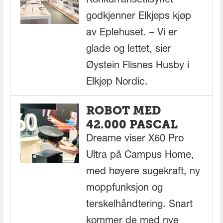
Konkurransetilsynet
godkjenner Elkjøps kjøp
av Eplehuset. – Vi er
glade og lettet, sier
Øystein Flisnes Husby i
Elkjøp Nordic.
ROBOT MED
42.000 PASCAL
Dreame viser X60 Pro
Ultra på Campus Home,
med høyere sugekraft, ny
moppfunksjon og
terskelhåndtering. Snart
kommer de med nye