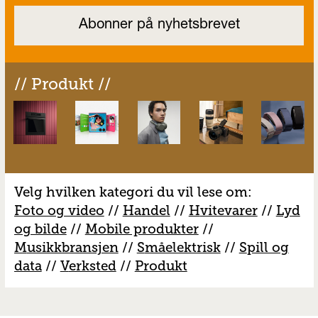
// Produkt //
Velg hvilken kategori du vil lese om:
Foto og video
//
Handel
//
H
vitevarer
//
Lyd
og bilde
//
Mobile produkter
//
M
usikkbransjen
//
S
måelektrisk
//
S
pill og
data
//
V
erksted
//
Produkt