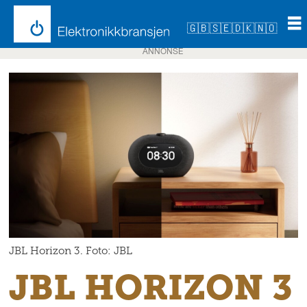
🇬🇧
🇸🇪
🇩🇰
🇳🇴
ANNONSE
JBL Horizon 3. Foto: JBL
JBL HORIZON 3