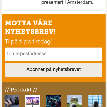
presentert i Amsterdam.
MOTTA VÅRE
NYHETSBREV!
Ti på ti på tirsdag!
// Produkt //