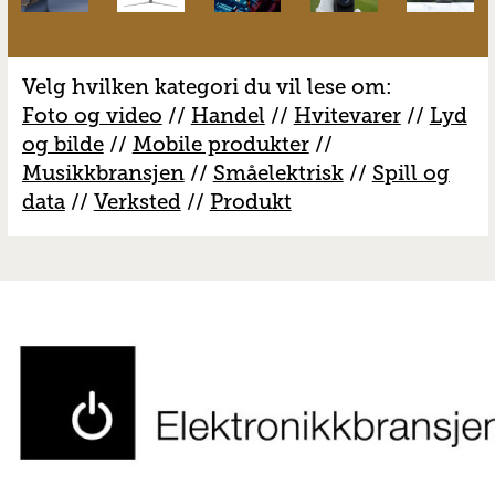
Velg hvilken kategori du vil lese om:
Foto og video
//
Handel
//
H
vitevarer
//
Lyd
og bilde
//
Mobile produkter
//
M
usikkbransjen
//
S
måelektrisk
//
S
pill og
data
//
V
erksted
//
Produkt