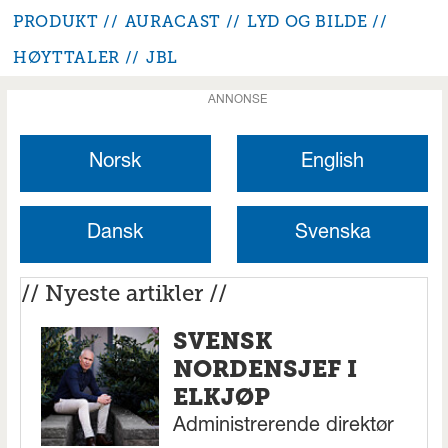
PRODUKT
AURACAST
LYD OG BILDE
HØYTTALER
JBL
ANNONSE
Norsk
English
Dansk
Svenska
// Nyeste artikler //
SVENSK
NORDENSJEF I
ELKJØP
Administrerende direktør