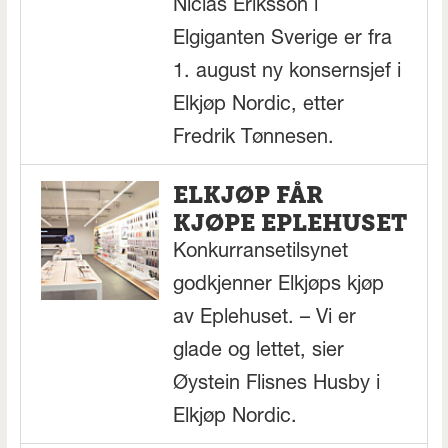
Niclas Eriksson i
Elgiganten Sverige er fra
1. august ny konsernsjef i
Elkjøp Nordic, etter
Fredrik Tønnesen.
ELKJØP FÅR
KJØPE EPLEHUSET
Konkurransetilsynet
godkjenner Elkjøps kjøp
av Eplehuset. – Vi er
glade og lettet, sier
Øystein Flisnes Husby i
Elkjøp Nordic.