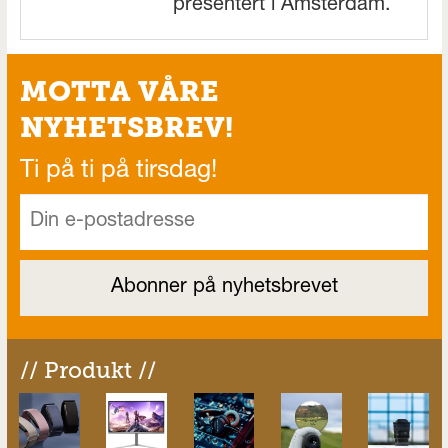
presentert i Amsterdam.
MOTTA VÅRE
NYHETSBREV!
Ti på ti på tirsdag!
// Produkt //