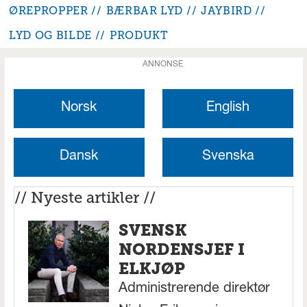
ØREPROPPER
BÆRBAR LYD
JAYBIRD
LYD OG BILDE
PRODUKT
ANNONSE
Norsk
English
Dansk
Svenska
// Nyeste artikler //
SVENSK
NORDENSJEF I
ELKJØP
Administrerende direktør