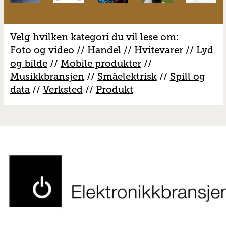
Velg hvilken kategori du vil lese om:
Foto og video
//
Handel
//
H
vitevarer
//
Lyd
og bilde
//
Mobile produkter
//
M
usikkbransjen
//
S
måelektrisk
//
S
pill og
data
//
V
erksted
//
Produkt