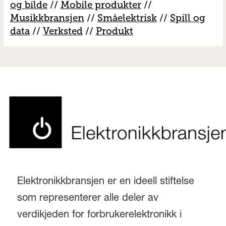
og bilde
//
Mobile produkter
//
M
usikkbransjen
//
S
måelektrisk
//
S
pill og
data
//
V
erksted
//
Produkt
Elektronikkbransjen er en ideell stiftelse
som representerer alle deler av
verdikjeden for forbrukerelektronikk i