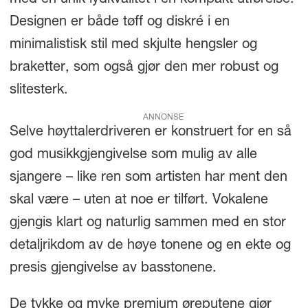
med en unik lydkvalitet i en kompakt utførelse.
Designen er både tøff og diskré i en
minimalistisk stil med skjulte hengsler og
braketter, som også gjør den mer robust og
slitesterk.
ANNONSE
Selve høyttalerdriveren er konstruert for en så
god musikkgjengivelse som mulig av alle
sjangere – like ren som artisten har ment den
skal være – uten at noe er tilført. Vokalene
gjengis klart og naturlig sammen med en stor
detaljrikdom av de høye tonene og en ekte og
presis gjengivelse av basstonene.
De tykke og myke premium øreputene gjør