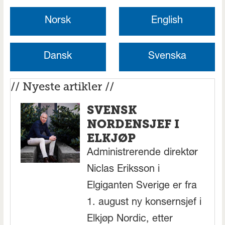
Norsk
English
Dansk
Svenska
// Nyeste artikler //
SVENSK
NORDENSJEF I
ELKJØP
Administrerende direktør
Niclas Eriksson i
Elgiganten Sverige er fra
1. august ny konsernsjef i
Elkjøp Nordic, etter