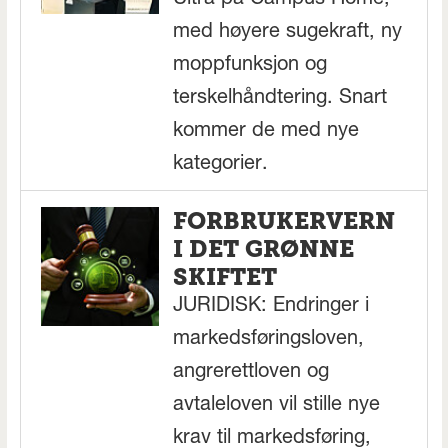
Ultra på Campus Home,
med høyere sugekraft, ny
moppfunksjon og
terskelhåndtering. Snart
kommer de med nye
kategorier.
FORBRUKERVERN
I DET GRØNNE
SKIFTET
JURIDISK: Endringer i
markedsføringsloven,
angrerettloven og
avtaleloven vil stille nye
krav til markedsføring,