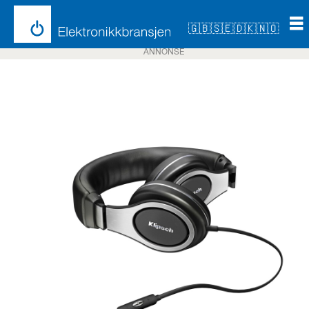
🇬🇧
🇸🇪
🇩🇰
🇳🇴
ANNONSE