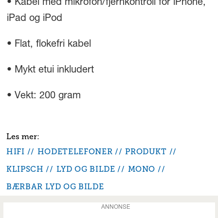
• Kabel med mikrofon/fjernkontroll for iPhone,
iPad og iPod
• Flat, flokefri kabel
• Mykt etui inkludert
• Vekt: 200 gram
HIFI
HODETELEFONER
PRODUKT
KLIPSCH
LYD OG BILDE
MONO
BÆRBAR LYD OG BILDE
ANNONSE