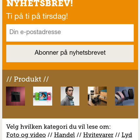
NYHETSBREV!
Ti på ti på tirsdag!
// Produkt //
Velg hvilken kategori du vil lese om:
Foto og video
//
Handel
//
H
vitevarer
//
Lyd