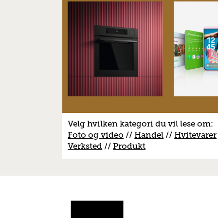
Velg hvilken kategori du vil lese om:
Foto og video
//
Handel
//
H
vitevarer
V
erksted
//
Produkt