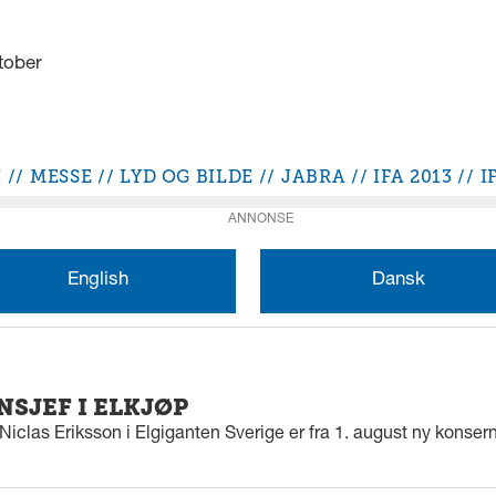
tober
T
MESSE
LYD OG BILDE
JABRA
IFA 2013
I
ANNONSE
English
Dansk
SJEF I ELKJØP
iclas Eriksson i Elgiganten Sverige er fra 1. august ny konserns