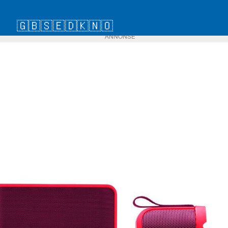
🇬🇧
🇸🇪
🇩🇰
🇳🇴
ANNONSE