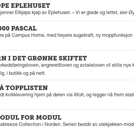
ØPE EPLEHUSET
enner Elkjøps kjøp av Eplehuset. – Vi er glade og lettet, sier Ø
000 PASCAL
tra på Campus Home, med høyere sugekraft, ny moppfunksjon 
 I DET GRØNNE SKIFTET
kedsføringsloven, angrerettloven og avtaleloven vil stille nye k
g, i butikk og på nett.
PÅ TOPPLISTEN
dt kvikklevering hjem på døren via Wolt, og legger nå frem stat
ODUL FOR MODUL
eabreeze Collection i Norden. Serien består av utekjøkken-modu