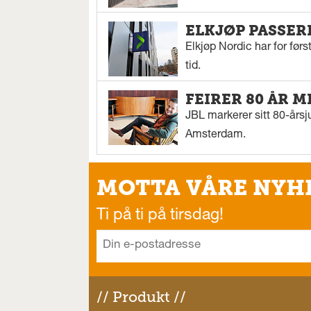
ELKJØP PASSER
Elkjøp Nordic har for fø
tid.
FEIRER 80 ÅR M
JBL markerer sitt 80-årsj
Amsterdam.
MOTTA VÅRE NYH
Ti på ti på tirsdag!
// Produkt //