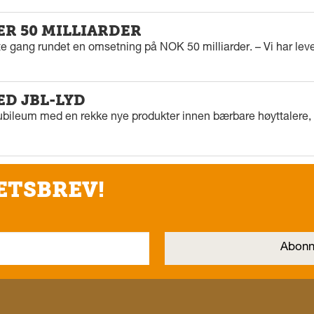
ER 50 MILLIARDER
rste gang rundet en omsetning på NOK 50 milliarder. – Vi har l
ED JBL-LYD
ubileum med en rekke nye produkter innen bærbare høyttalere, f
ETSBREV!