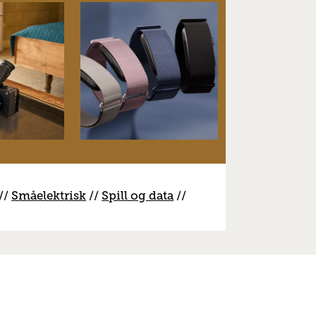
//
S
måelektrisk
//
S
pill og data
//