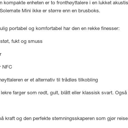
kompakte enheten er to fronthøyttalere i en lukket akustis
olemate Mini ikke er større enn en brusboks.
lig portabel og komfortabel har den en rekke finesser:
støt, fukt og smuss
r
er NFC
taleren er et alternativ til trådløs tilkobling
 lekre farger som rødt, gult, blått eller klassisk svart. Også
å kraft og den perfekte stemningsskaperen som gjør reisen