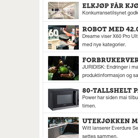
ELKJØP FÅR KJ
Konkurransetilsynet godkj
ROBOT MED 42.
Dreame viser X60 Pro Ul
med nye kategorier.
FORBRUKERVERN
JURIDISK: Endringer i mar
produktinformasjon og sal
80-TALLSHELT 
Power har siden mai tilbu
timen.
UTEKJØKKEN M
Witt lanserer Everdure S
settes sammen.