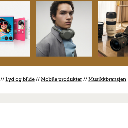
//
Lyd og bilde
//
Mobile produkter
//
M
usikkbransjen