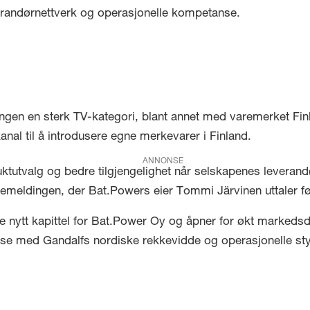
randørnettverk og operasjonelle kompetanse.
ngen en sterk TV-kategori, blant annet med varemerket Finl
nal til å introdusere egne merkevarer i Finland.
ANNONSE
duktutvalg og bedre tilgjengelighet når selskapenes leverand
semeldingen, der Bat.Powers eier Tommi Järvinen uttaler f
e nytt kapittel for Bat.Power Oy og åpner for økt marked
ise med Gandalfs nordiske rekkevidde og operasjonelle sty