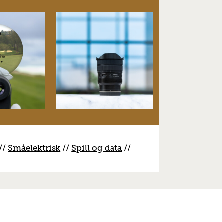
//
S
måelektrisk
//
S
pill og data
//