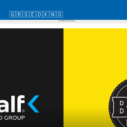
🇬🇧
🇸🇪
🇩🇰
🇳🇴
ANNONSE