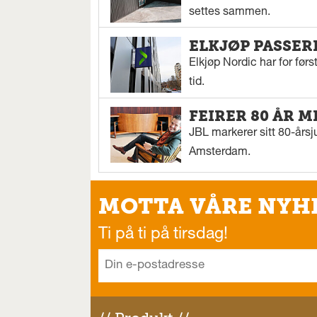
settes sammen.
ELKJØP PASSER
Elkjøp Nordic har for fø
tid.
FEIRER 80 ÅR M
JBL markerer sitt 80-årsj
Amsterdam.
MOTTA VÅRE NYH
Ti på ti på tirsdag!