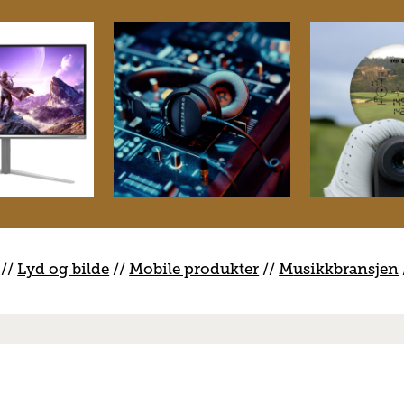
//
Lyd og bilde
//
Mobile produkter
//
M
usikkbransjen