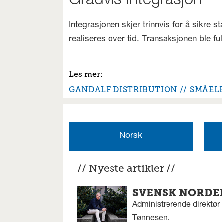
Gradvis integrasjon
Integrasjonen skjer trinnvis for å sikre 
realiseres over tid. Transaksjonen ble fu
GANDALF DISTRIBUTION
SMÅEL
Norsk
// Nyeste artikler //
SVENSK NORDEN
Administrerende direktør N
Tønnesen.