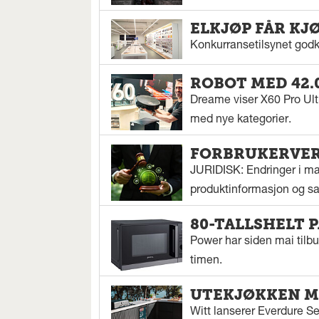
ELKJØP FÅR KJ
Konkurransetilsynet godkj
ROBOT MED 42.
Dreame viser X60 Pro Ul
med nye kategorier.
FORBRUKERVERN
JURIDISK: Endringer i mar
produktinformasjon og sal
80-TALLSHELT 
Power har siden mai tilbu
timen.
UTEKJØKKEN M
Witt lanserer Everdure S