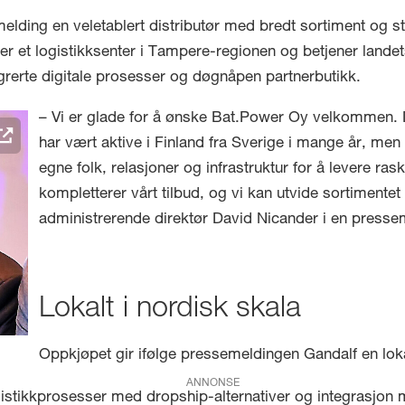
melding en veletablert distributør med bredt sortiment og s
r et logistikksenter i Tampere-regionen og betjener landets
tegrerte digitale prosesser og døgnåpen partnerbutikk.
– Vi er glade for å ønske Bat.Power Oy velkommen. 
har vært aktive i Finland fra Sverige i mange år, men
egne folk, relasjoner og infrastruktur for å levere ra
kompletterer vårt tilbud, og vi kan utvide sortimentet 
administrerende direktør David Nicander i en pressem
Lokalt i nordisk skala
Oppkjøpet gir ifølge pressemeldingen Gandalf en lokal
ANNONSE
stikkprosesser med dropship-alternativer og integrasjon 