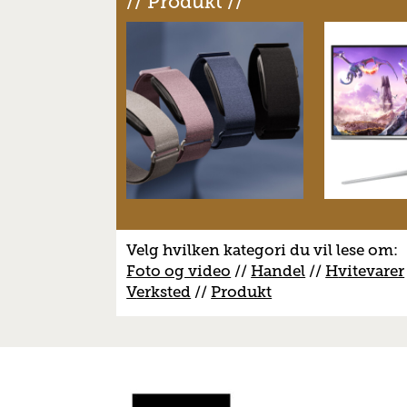
// Produkt //
Velg hvilken kategori du vil lese om:
Foto og video
//
Handel
//
H
vitevarer
V
erksted
//
Produkt