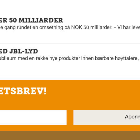
ER 50 MILLIARDER
rste gang rundet en omsetning på NOK 50 milliarder. – Vi har l
ED JBL-LYD
ubileum med en rekke nye produkter innen bærbare høyttalere, f
ETSBREV!