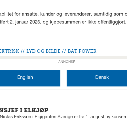
stabilitet for ansatte, kunder og leverandører, samtidig so
llført 2. januar 2026, og kjøpesummen er ikke offentliggjort.
EKTRISK
LYD OG BILDE
BAT.POWER
ANNONSE
English
Dansk
SJEF I ELKJØP
iclas Eriksson i Elgiganten Sverige er fra 1. august ny konserns