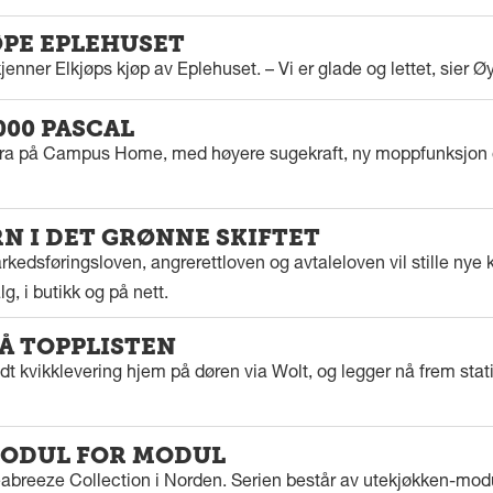
ØPE EPLEHUSET
enner Elkjøps kjøp av Eplehuset. – Vi er glade og lettet, sier Ø
000 PASCAL
tra på Campus Home, med høyere sugekraft, ny moppfunksjon 
 I DET GRØNNE SKIFTET
kedsføringsloven, angrerettloven og avtaleloven vil stille nye k
g, i butikk og på nett.
PÅ TOPPLISTEN
dt kvikklevering hjem på døren via Wolt, og legger nå frem stat
ODUL FOR MODUL
eabreeze Collection i Norden. Serien består av utekjøkken-modu