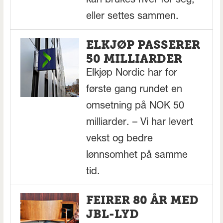
kan brukes hver for seg,
eller settes sammen.
ELKJØP PASSERER
50 MILLIARDER
Elkjøp Nordic har for
første gang rundet en
omsetning på NOK 50
milliarder. – Vi har levert
vekst og bedre
lønnsomhet på samme
tid.
FEIRER 80 ÅR MED
JBL-LYD