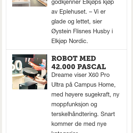
godkjenner Elkjøps kjøp
av Eplehuset. – Vi er
glade og lettet, sier
Øystein Flisnes Husby i
Elkjøp Nordic.
ROBOT MED
42.000 PASCAL
Dreame viser X60 Pro
Ultra på Campus Home,
med høyere sugekraft, ny
moppfunksjon og
terskelhåndtering. Snart
kommer de med nye