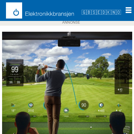
🇬🇧
🇸🇪
🇩🇰
🇳🇴
ANNONSE