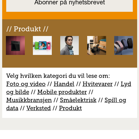
// Produkt //
Velg hvilken kategori du vil lese om:
Foto og video
//
Handel
//
H
vitevarer
//
Lyd
og bilde
//
Mobile produkter
//
M
usikkbransjen
//
S
måelektrisk
//
S
pill og
data
//
V
erksted
//
Produkt