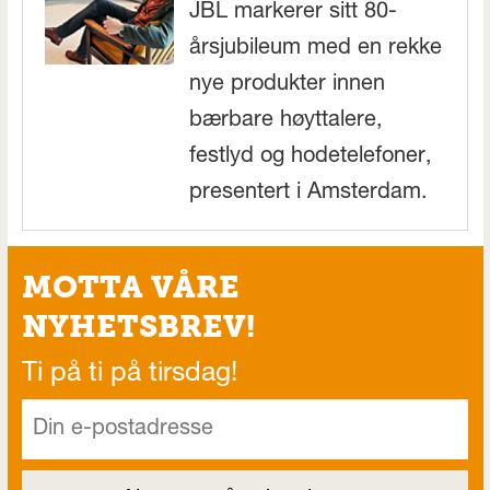
JBL markerer sitt 80-
årsjubileum med en rekke
nye produkter innen
bærbare høyttalere,
festlyd og hodetelefoner,
presentert i Amsterdam.
MOTTA VÅRE
NYHETSBREV!
Ti på ti på tirsdag!