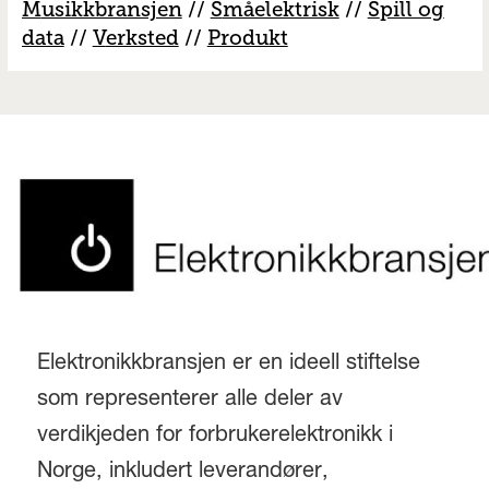
M
usikkbransjen
//
S
måelektrisk
//
S
pill og
data
//
V
erksted
//
Produkt
Elektronikkbransjen er en ideell stiftelse
som representerer alle deler av
verdikjeden for forbrukerelektronikk i
Norge, inkludert leverandører,