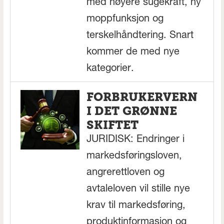
med høyere sugekraft, ny
moppfunksjon og
terskelhåndtering. Snart
kommer de med nye
kategorier.
FORBRUKERVERN
I DET GRØNNE
SKIFTET
JURIDISK: Endringer i
markedsføringsloven,
angrerettloven og
avtaleloven vil stille nye
krav til markedsføring,
produktinformasjon og