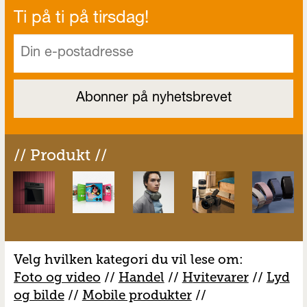
Ti på ti på tirsdag!
// Produkt //
Velg hvilken kategori du vil lese om:
Foto og video
//
Handel
//
H
vitevarer
//
Lyd
og bilde
//
Mobile produkter
//