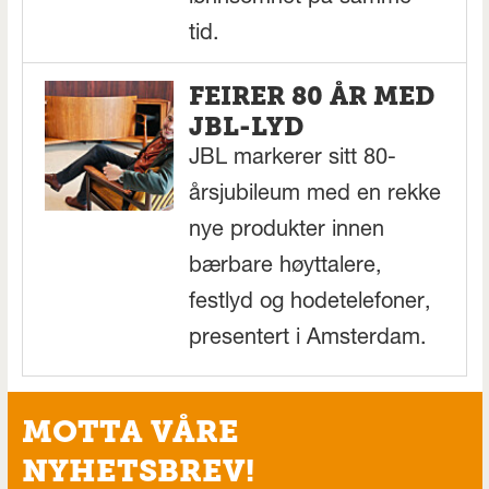
tid.
FEIRER 80 ÅR MED
JBL-LYD
JBL markerer sitt 80-
årsjubileum med en rekke
nye produkter innen
bærbare høyttalere,
festlyd og hodetelefoner,
presentert i Amsterdam.
MOTTA VÅRE
NYHETSBREV!