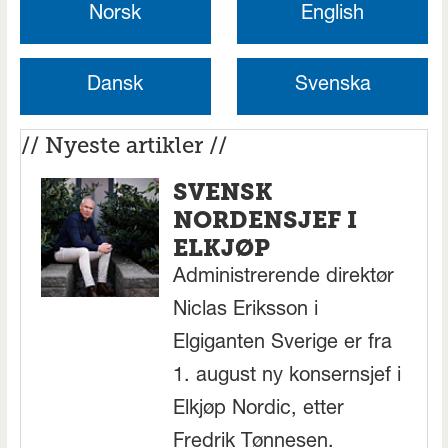
Norsk
English
Dansk
Svenska
// Nyeste artikler //
SVENSK
NORDENSJEF I
ELKJØP
Administrerende direktør
Niclas Eriksson i
Elgiganten Sverige er fra
1. august ny konsernsjef i
Elkjøp Nordic, etter
Fredrik Tønnesen.