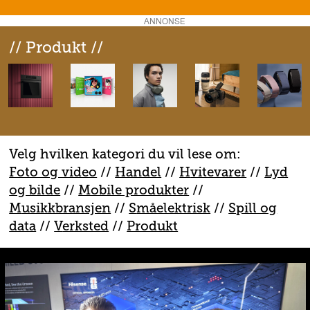
ANNONSE
// Produkt //
Velg hvilken kategori du vil lese om:
Foto og video
//
Handel
//
H
vitevarer
//
Lyd
og bilde
//
Mobile produkter
//
M
usikkbransjen
//
S
måelektrisk
//
S
pill og
data
//
V
erksted
//
Produkt