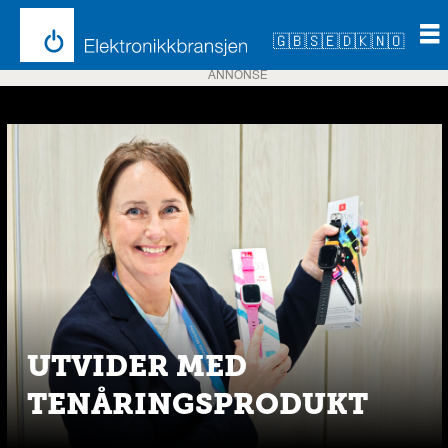
🇬🇧
🇸🇪
🇩🇰
🇳🇴
ANNONSE
Emne:
ces
UTVIDER MED
TENÅRINGSPRODUKT