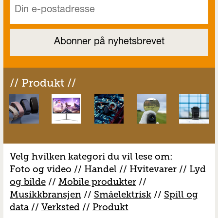
// Produkt //
Velg hvilken kategori du vil lese om:
Foto og video
//
Handel
//
H
vitevarer
//
Lyd
og bilde
//
Mobile produkter
//
M
usikkbransjen
//
S
måelektrisk
//
S
pill og
data
//
V
erksted
//
Produkt