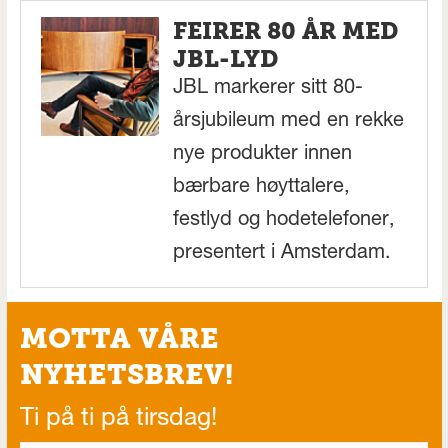
FEIRER 80 ÅR MED
JBL-LYD
JBL markerer sitt 80-
årsjubileum med en rekke
nye produkter innen
bærbare høyttalere,
festlyd og hodetelefoner,
presentert i Amsterdam.
MOTTA VÅRE
NYHETSBREV!
Ti på ti på tirsdag!