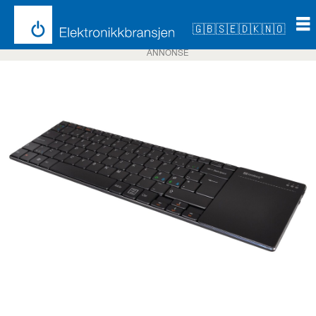
🇬🇧
🇸🇪
🇩🇰
🇳🇴
ANNONSE