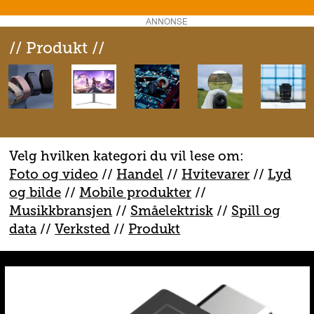
ANNONSE
// Produkt //
Velg hvilken kategori du vil lese om:
Foto og video
//
Handel
//
H
vitevarer
//
Lyd
og bilde
//
Mobile produkter
//
M
usikkbransjen
//
S
måelektrisk
//
S
pill og
data
//
V
erksted
//
Produkt