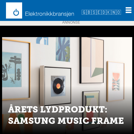
🇬🇧
🇸🇪
🇩🇰
🇳🇴
ANNONSE
Emne:
blåtann
ÅRETS LYDPRODUKT:
SAMSUNG MUSIC FRAME