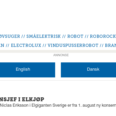
ØVSUGER
SMÅELEKTRISK
ROBOT
ROBOROCK
EN
ELECTROLUX
VINDUSPUSSERROBOT
BRA
ANNONSE
English
Dansk
SJEF I ELKJØP
iclas Eriksson i Elgiganten Sverige er fra 1. august ny konserns