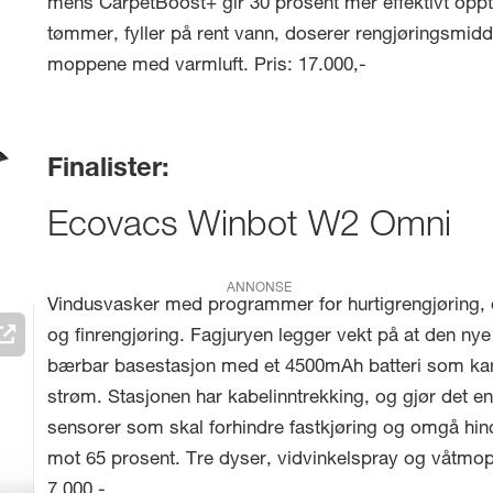
mens CarpetBoost+ gir 30 prosent mer effektivt oppta
tømmer, fyller på rent vann, doserer rengjøringsmidd
moppene med varmluft. Pris: 17.000,-
Finalister:
Ecovacs Winbot W2 Omni
ANNONSE
Vindusvasker med programmer for hurtigrengjøring, d
og finrengjøring. Fagjuryen legger vekt på at den n
bærbar basestasjon med et 4500mAh batteri som kan d
strøm. Stasjonen har kabelinntrekking, og gjør det enk
sensorer som skal forhindre fastkjøring og omgå hind
mot 65 prosent. Tre dyser, vidvinkelspray og våtmoppe
7.000,-