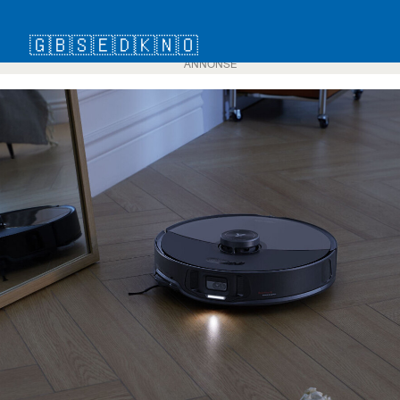
🇬🇧
🇸🇪
🇩🇰
🇳🇴
ANNONSE