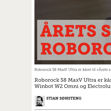
ÅRETS 
ROBORO
Roborock S8 MaxV Ultra er kåret til «Årets
Roborock S8 MaxV Ultra er kåre
Winbot W2 Omni og Electrolu
STIAN
SØNSTENG