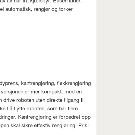
k av hår fra kjæledyr. Basen lader,
el automatisk, rengjør og tørker
yprens, kantrengjøring, flekkrengjøring
ye versjonen er mer kompakt, med en
rive roboten uten direkte tilgang til
elt å flytte roboten, som har flere
ringer. Kantrengjøring er forbedret opp
n skal sikre effektiv rengjøring. Pris: