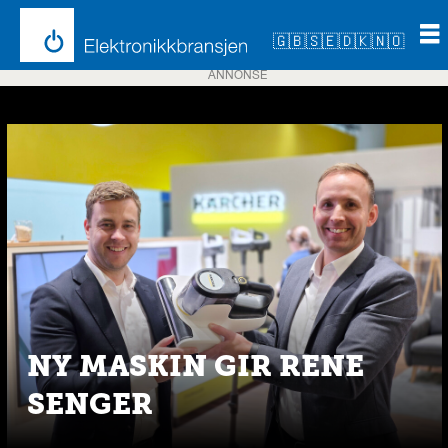
🇬🇧
🇸🇪
🇩🇰
🇳🇴
ANNONSE
Emne:
vinduspusserrobot
NY MASKIN GIR RENE
SENGER