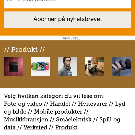
ANNONSE
// Produkt //
Velg hvilken kategori du vil lese om:
Foto og video
//
Handel
//
H
vitevarer
//
Lyd
og bilde
//
Mobile produkter
//
M
usikkbransjen
//
S
måelektrisk
//
S
pill og
data
//
V
erksted
//
Produkt