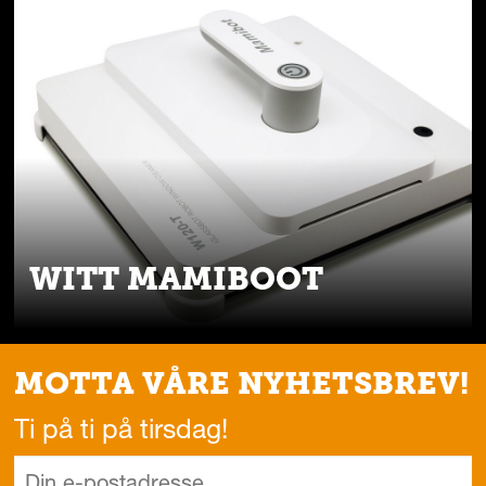
WITT MAMIBOOT
MOTTA VÅRE NYHETSBREV!
Ti på ti på tirsdag!