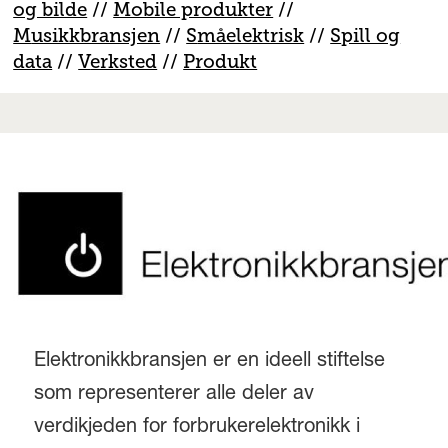
og bilde
//
Mobile produkter
//
M
usikkbransjen
//
S
måelektrisk
//
S
pill og
data
//
V
erksted
//
Produkt
Elektronikkbransjen er en ideell stiftelse
som representerer alle deler av
verdikjeden for forbrukerelektronikk i