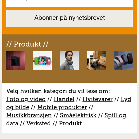
// Produkt //
Velg hvilken kategori du vil lese om:
Foto og video
//
Handel
//
H
vitevarer
//
Lyd
og bilde
//
Mobile produkter
//
M
usikkbransjen
//
S
måelektrisk
//
S
pill og
data
//
V
erksted
//
Produkt