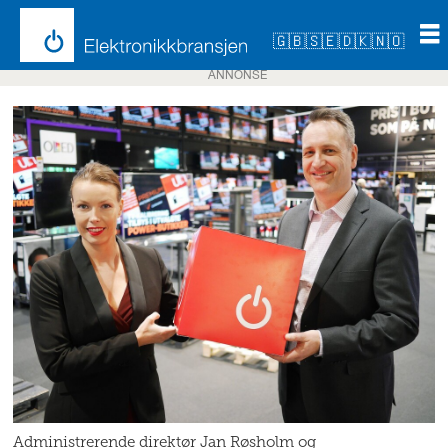
🇬🇧
🇸🇪
🇩🇰
🇳🇴
ANNONSE
Administrerende direktør Jan Røsholm og