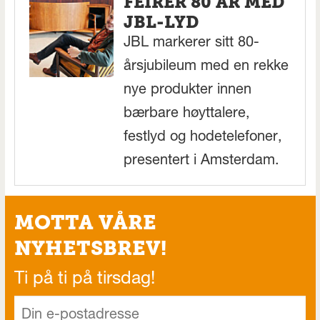
FEIRER 80 ÅR MED
JBL-LYD
JBL markerer sitt 80-
årsjubileum med en rekke
nye produkter innen
bærbare høyttalere,
festlyd og hodetelefoner,
presentert i Amsterdam.
MOTTA VÅRE
NYHETSBREV!
Ti på ti på tirsdag!