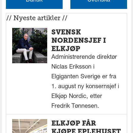
Dansk
Svenska
// Nyeste artikler //
SVENSK
NORDENSJEF I
ELKJØP
Administrerende direktør
Niclas Eriksson i
Elgiganten Sverige er fra
1. august ny konsernsjef i
Elkjøp Nordic, etter
Fredrik Tønnesen.
ELKJØP FÅR
KJØPE EPLEHUSET