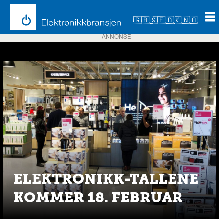
🇬🇧
🇸🇪
🇩🇰
🇳🇴
ANNONSE
Emne:
statistikk
ELEKTRONIKK-TALLENE
KOMMER 18. FEBRUAR