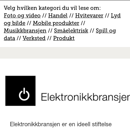
Velg hvilken kategori du vil lese om:
Foto og video
//
Handel
//
H
vitevarer
//
Lyd
og bilde
//
Mobile produkter
//
M
usikkbransjen
//
S
måelektrisk
//
S
pill og
data
//
V
erksted
//
Produkt
Elektronikkbransjen er en ideell stiftelse