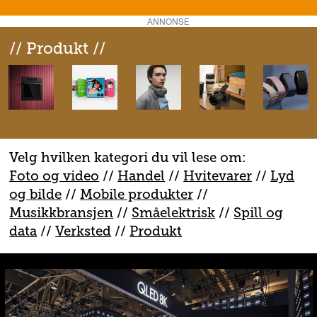
ANNONSE
// Produkt //
Velg hvilken kategori du vil lese om:
Foto og video
//
Handel
//
H
vitevarer
//
Lyd
og bilde
//
Mobile produkter
//
M
usikkbransjen
//
S
måelektrisk
//
S
pill og
data
//
V
erksted
//
Produkt