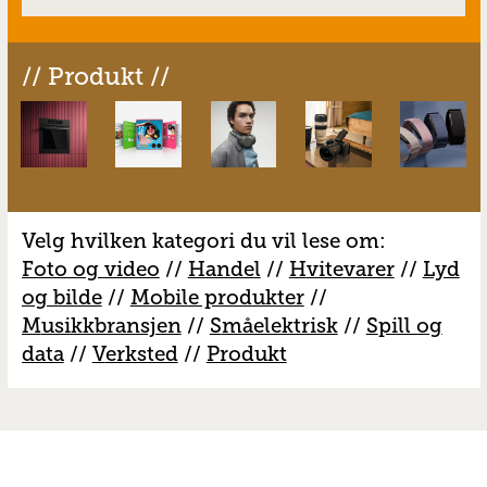
// Produkt //
Velg hvilken kategori du vil lese om:
Foto og video
//
Handel
//
H
vitevarer
//
Lyd
og bilde
//
Mobile produkter
//
M
usikkbransjen
//
S
måelektrisk
//
S
pill og
data
//
V
erksted
//
Produkt