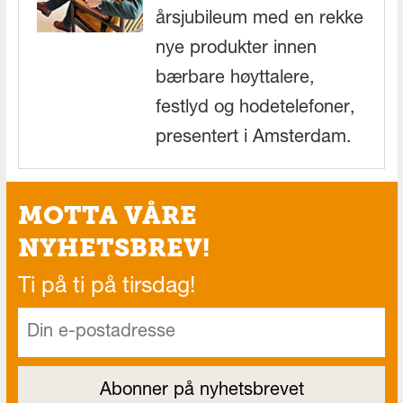
årsjubileum med en rekke
nye produkter innen
bærbare høyttalere,
festlyd og hodetelefoner,
presentert i Amsterdam.
MOTTA VÅRE
NYHETSBREV!
Ti på ti på tirsdag!