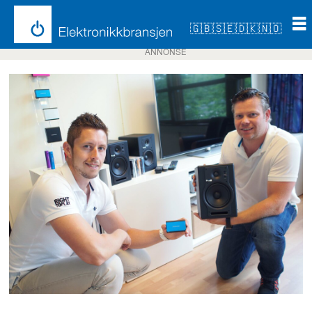
🇬🇧
🇸🇪
🇩🇰
🇳🇴
ANNONSE