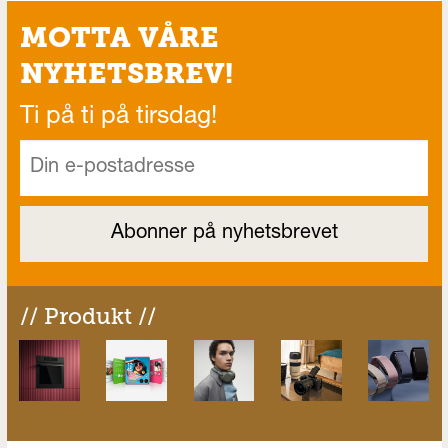
MOTTA VÅRE
NYHETSBREV!
Ti på ti på tirsdag!
// Produkt //