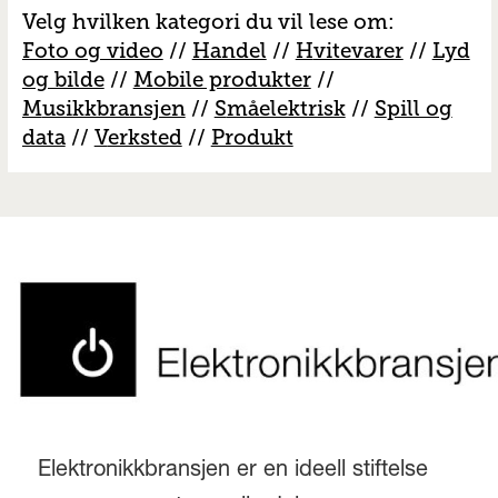
Velg hvilken kategori du vil lese om:
Foto og video
//
Handel
//
H
vitevarer
//
Lyd
og bilde
//
Mobile produkter
//
M
usikkbransjen
//
S
måelektrisk
//
S
pill og
data
//
V
erksted
//
Produkt
Elektronikkbransjen er en ideell stiftelse