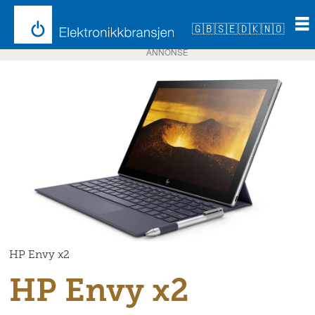
🇬🇧
🇸🇪
🇩🇰
🇳🇴
ANNONSE
HP Envy x2
HP Envy x2