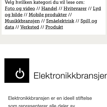
Velg hvilken kategori du vil lese om:
Foto og video
//
Handel
//
H
vitevarer
//
Lyd
og bilde
//
Mobile produkter
//
M
usikkbransjen
//
S
måelektrisk
//
S
pill og
data
//
V
erksted
//
Produkt
Elektronikkbransjen er en ideell stiftelse
som representerer alle deler av