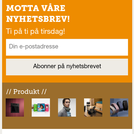
MOTTA VÅRE
NYHETSBREV!
Ti på ti på tirsdag!
// Produkt //