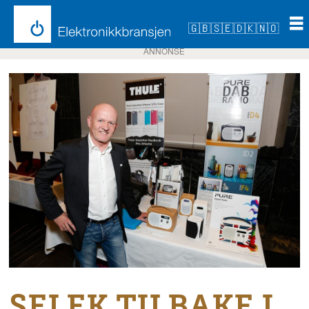
🇬🇧
🇸🇪
🇩🇰
🇳🇴
ANNONSE
SELEK TILBAKE I