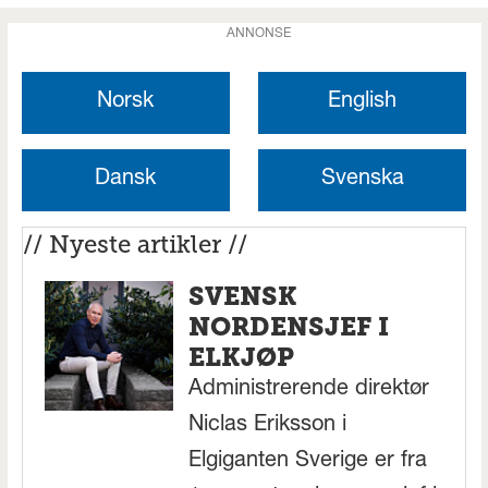
ANNONSE
Norsk
English
Dansk
Svenska
// Nyeste artikler //
SVENSK
NORDENSJEF I
ELKJØP
Administrerende direktør
Niclas Eriksson i
Elgiganten Sverige er fra