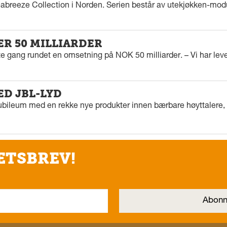
eabreeze Collection i Norden. Serien består av utekjøkken-modu
ER 50 MILLIARDER
rste gang rundet en omsetning på NOK 50 milliarder. – Vi har l
ED JBL-LYD
ubileum med en rekke nye produkter innen bærbare høyttalere, f
ETSBREV!