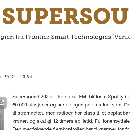
 SUPERSOU
ien fra Frontier Smart Technologies (Venic
04.2022 - 10:54
Supersound 202 spiller dab+, FM, blåtann, Spotify C
60.000 stasjoner og har en egen podkastfunksjon. Det
til strømnettet, men radioen har plass til et oppladba
kroner, og skal gi 12 timers spilletid. Fulltonehøytta
Den medfølgende fjernkontrollen har ti knapper for for