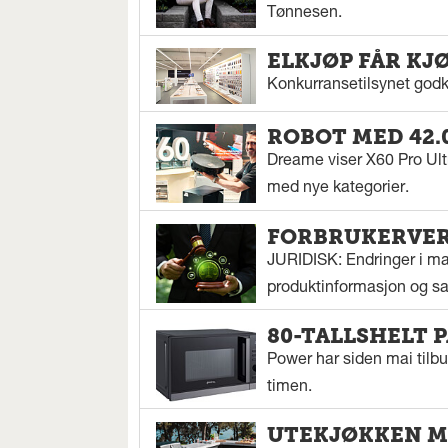
Tønnesen.
ELKJØP FÅR KJ
Konkurransetilsynet godkj
ROBOT MED 42.
Dreame viser X60 Pro Ul
med nye kategorier.
FORBRUKERVERN
JURIDISK: Endringer i mar
produktinformasjon og sal
80-TALLSHELT 
Power har siden mai tilbu
timen.
UTEKJØKKEN M