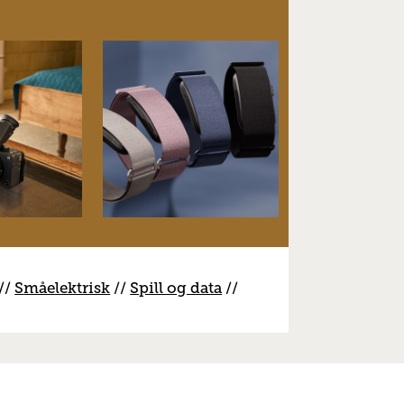
//
S
måelektrisk
//
S
pill og data
//