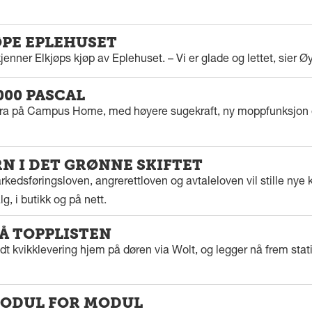
ØPE EPLEHUSET
enner Elkjøps kjøp av Eplehuset. – Vi er glade og lettet, sier Ø
000 PASCAL
tra på Campus Home, med høyere sugekraft, ny moppfunksjon 
 I DET GRØNNE SKIFTET
kedsføringsloven, angrerettloven og avtaleloven vil stille nye k
g, i butikk og på nett.
PÅ TOPPLISTEN
dt kvikklevering hjem på døren via Wolt, og legger nå frem stat
ODUL FOR MODUL