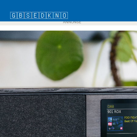
🇬🇧
🇸🇪
🇩🇰
🇳🇴
ANNONSE