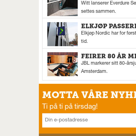
Witt lanserer Everdure S
settes sammen.
ELKJØP PASSER
Elkjøp Nordic har for fø
tid.
FEIRER 80 ÅR M
JBL markerer sitt 80-årsj
Amsterdam.
MOTTA VÅRE NYH
Ti på ti på tirsdag!