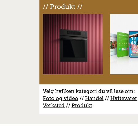
// Produkt //
Velg hvilken kategori du vil lese om:
Foto og video
//
Handel
//
H
vitevarer
V
erksted
//
Produkt