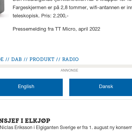
Fargeskjermen er på 2,8 tommer, wifi-antannen er 
teleskopisk. Pris: 2.200,-
Pressemelding fra TT Micro, april 2022
DE
DAB
PRODUKT
RADIO
ANNONSE
English
Dansk
SJEF I ELKJØP
iclas Eriksson i Elgiganten Sverige er fra 1. august ny konserns