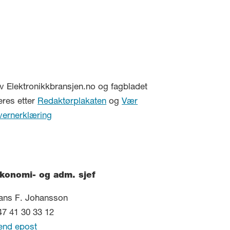
v Elektronikkbransjen.no og fagbladet
eres etter
Redaktørplakaten
og
Vær
vernerklæring
konomi- og adm. sjef
ans F. Johansson
47 41 30 33 12
end epost