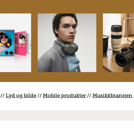
//
Lyd og bilde
//
Mobile produkter
//
M
usikkbransjen