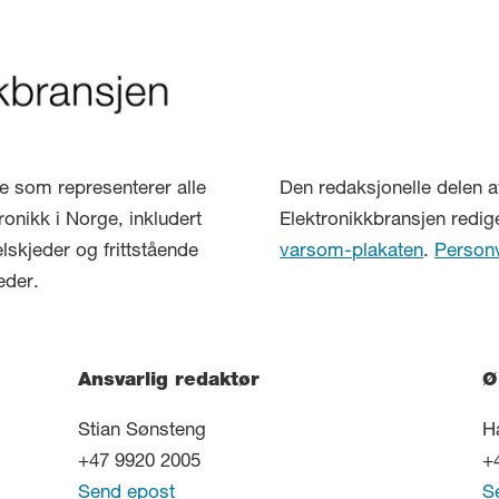
lse som representerer alle
Den redaksjonelle delen a
ronikk i Norge, inkludert
Elektronikkbransjen redig
elskjeder og frittstående
varsom-plakaten
.
Person
eder.
Ansvarlig redaktør
Ø
Stian Sønsteng
H
+47 9920 2005
+
Send epost
S