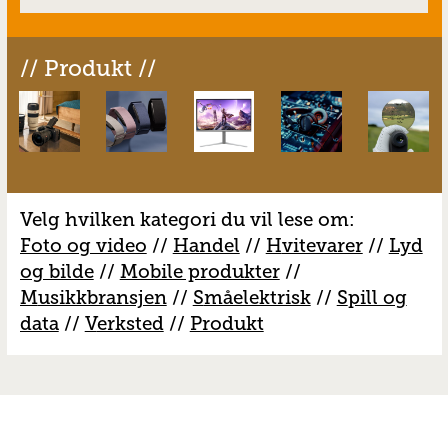
// Produkt //
Velg hvilken kategori du vil lese om:
Foto og video
//
Handel
//
H
vitevarer
//
Lyd
og bilde
//
Mobile produkter
//
M
usikkbransjen
//
S
måelektrisk
//
S
pill og
data
//
V
erksted
//
Produkt