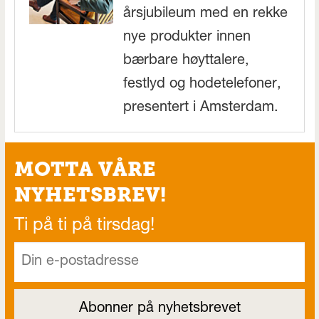
årsjubileum med en rekke
nye produkter innen
bærbare høyttalere,
festlyd og hodetelefoner,
presentert i Amsterdam.
MOTTA VÅRE
NYHETSBREV!
Ti på ti på tirsdag!