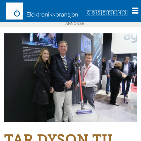
🇬🇧
🇸🇪
🇩🇰
🇳🇴
ANNONSE
TAR DYSON TIL